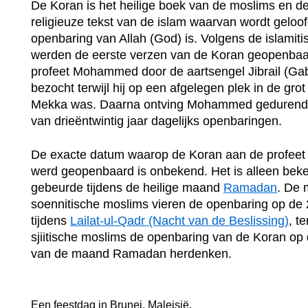
De Koran is het heilige boek van de moslims en de
religieuze tekst van de islam waarvan wordt geloof
openbaring van Allah (God) is. Volgens de islamitis
werden de eerste verzen van de Koran geopenbaa
profeet Mohammed door de aartsengel Jibrail (Gab
bezocht terwijl hij op een afgelegen plek in de grot 
Mekka was. Daarna ontving Mohammed gedurend
van drieëntwintig jaar dagelijks openbaringen.
De exacte datum waarop de Koran aan de profe
werd geopenbaard is onbekend. Het is alleen beke
gebeurde tijdens de heilige maand
Ramadan
. De 
soennitische moslims vieren de openbaring op d
tijdens
Lailat-ul-Qadr (Nacht van de Beslissing)
, te
sjiitische moslims de openbaring van de Koran op
van de maand Ramadan herdenken.
Een feestdag in
Brunei
,
Maleisië
.