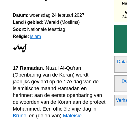
Nu
6
Datum:
woensdag 24 februari 2027
24
Land / gebied:
Wereld (Moslims)
Soort:
Nationale feestdag
Religie:
Islam
Data
17 Ramadan
. Nuzul Al-Qu'ran
(Openbaring van de Koran) wordt
De
jaarlijks gevierd op de 17e dag van de
islamitische maand Ramadan en
herinnert aan de eerste openbaring van
Verha
de woorden van de Koran aan de profeet
Mohammed. Een officiële vrije dag in
Brunei
en (delen van)
Maleisië
.