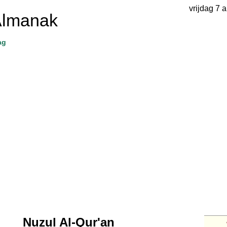
vrijdag 7 
Almanak
ag
Nuzul Al-Qur'an