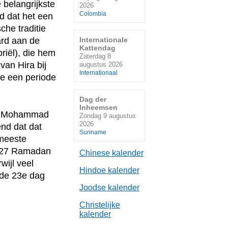
 belangrijkste
2026
Colombia
d dat het een
che traditie
Internationale
rd aan de
Kattendag
riël), die hem
Zaterdag 8
van Hira bij
augustus 2026
Internationaal
e een periode
Dag der
Inheemsen
et Mohammad
Zondag 9 augustus
2026
nd dat dat
Suriname
meeste
e 27 Ramadan
Chinese kalender
rwijl veel
Hindoe kalender
 de 23e dag
Joodse kalender
Christelijke
kalender