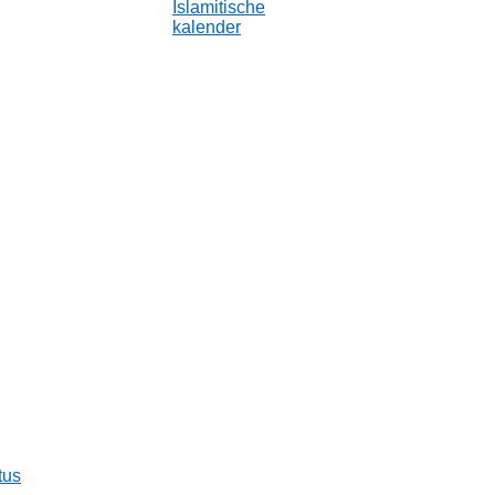
Islamitische
kalender
tus