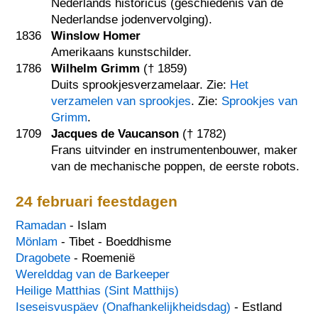
Nederlands historicus (geschiedenis van de
Nederlandse jodenvervolging).
1836
Winslow Homer
Amerikaans kunstschilder.
1786
Wilhelm Grimm
(†
1859
)
Duits sprookjesverzamelaar. Zie:
Het
verzamelen van sprookjes
. Zie:
Sprookjes van
Grimm
.
1709
Jacques de Vaucanson
(†
1782
)
Frans uitvinder en instrumentenbouwer, maker
van de mechanische poppen, de eerste robots.
24 februari feestdagen
Ramadan
- Islam
Mönlam
- Tibet - Boeddhisme
Dragobete
- Roemenië
Werelddag van de Barkeeper
Heilige Matthias (Sint Matthijs)
Iseseisvuspäev (Onafhankelijkheidsdag)
- Estland