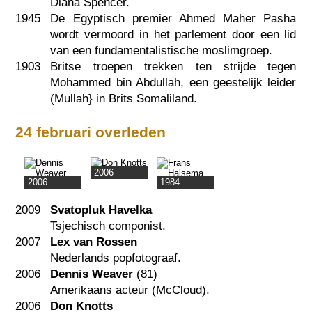
Diana Spencer.
1945
De Egyptisch premier Ahmed Maher Pasha
wordt vermoord in het parlement door een lid
van een fundamentalistische moslimgroep.
1903
Britse troepen trekken ten strijde tegen
Mohammed bin Abdullah, een geestelijk leider
(Mullah} in Brits Somaliland.
24 februari overleden
2006
2006
1984
2009
Svatopluk Havelka
Tsjechisch componist.
2007
Lex van Rossen
Nederlands popfotograaf.
2006
Dennis Weaver
(81)
Amerikaans acteur (McCloud).
2006
Don Knotts