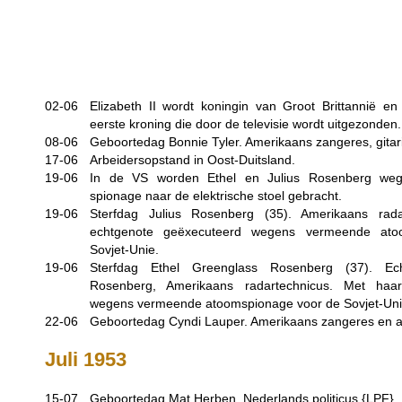
02-06
Elizabeth II wordt koningin van Groot Brittannië 
eerste kroning die door de televisie wordt uitgezonden.
08-06
Geboortedag Bonnie Tyler. Amerikaans zangeres, gitari
17-06
Arbeidersopstand in Oost-Duitsland.
19-06
In de VS worden Ethel en Julius Rosenberg we
spionage naar de elektrische stoel gebracht.
19-06
Sterfdag Julius Rosenberg (35). Amerikaans rada
echtgenote geëxecuteerd wegens vermeende ato
Sovjet-Unie.
19-06
Sterfdag Ethel Greenglass Rosenberg (37). Ec
Rosenberg, Amerikaans radartechnicus. Met ha
wegens vermeende atoomspionage voor de Sovjet-Uni
22-06
Geboortedag Cyndi Lauper. Amerikaans zangeres en ac
Juli 1953
15-07
Geboortedag Mat Herben. Nederlands politicus {LPF}