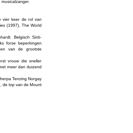
 musicalzanger.
 vier keer de rol van
es (1997), The World
ardt. Belgisch Sinti-
aks forse beperkingen
een van de grootste
rst vrouw die sneller
ze met meer dan duizend
sherpa Tenzing Norgay
, de top van de Mount