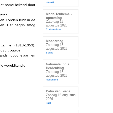
Wereld
 Met name bekend door
Maria Tenhemel-
ator.
opneming
en Londen leidt in de
Zaterdag 15
den. Het begrip smog
augustus 2026
Christendom
Moederdag
Zaterdag 15
tannië (1910-1953).
augustus 2026
1893 trouwde.
België
ands goochelaar en
Nationale Indië
lio wereldkundig.
Herdenking
Zaterdag 15
augustus 2026
Nederland
Palio van Siena
Zondag 16 augustus
2026
Italië