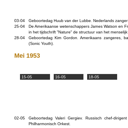
03-04
Geboortedag Huub van der Lubbe. Nederlands zanger 
25-04
De Amerikaanse wetenschappers James Watson en Fra
in het tijdschrift "Nature" de structuur van het menselij
28-04
Geboortedag Kim Gordon. Amerikaans zangeres, ba
(Sonic Youth).
Mei 1953
15-05
16-05
18-05
02-05
Geboortedag Valeri Gergiev. Russisch chef-dirigen
Philharmonisch Orkest.