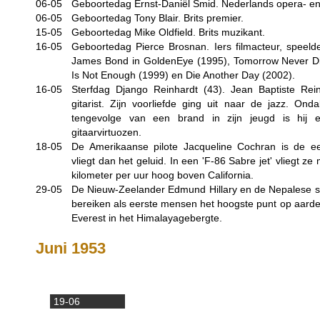
06-05
Geboortedag Ernst-Daniël Smid. Nederlands opera- en
06-05
Geboortedag Tony Blair. Brits premier.
15-05
Geboortedag Mike Oldfield. Brits muzikant.
16-05
Geboortedag Pierce Brosnan. Iers filmacteur, speelde
James Bond in GoldenEye (1995), Tomorrow Never Di
Is Not Enough (1999) en Die Another Day (2002).
16-05
Sterfdag Django Reinhardt (43). Jean Baptiste Reinh
gitarist. Zijn voorliefde ging uit naar de jazz. Ond
tengevolge van een brand in zijn jeugd is hij 
gitaarvirtuozen.
18-05
De Amerikaanse pilote Jacqueline Cochran is de ee
vliegt dan het geluid. In een 'F-86 Sabre jet' vliegt 
kilometer per uur hoog boven California.
29-05
De Nieuw-Zeelander Edmund Hillary en de Nepalese 
bereiken als eerste mensen het hoogste punt op aarde
Everest in het Himalayagebergte.
Juni 1953
19-06