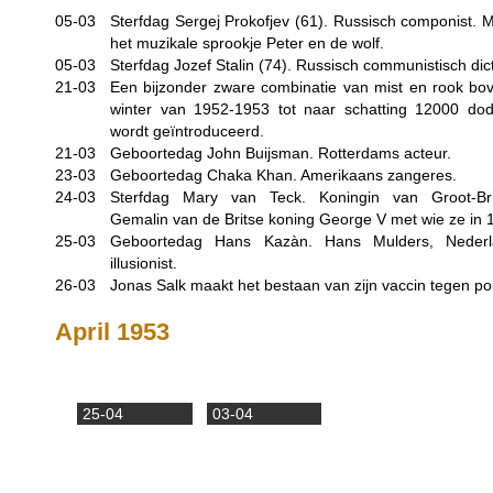
05-03
Sterfdag Sergej Prokofjev (61). Russisch componist.
het muzikale sprookje Peter en de wolf.
05-03
Sterfdag Jozef Stalin (74). Russisch communistisch dict
21-03
Een bijzonder zware combinatie van mist en rook bov
winter van 1952-1953 tot naar schatting 12000 do
wordt geïntroduceerd.
21-03
Geboortedag John Buijsman. Rotterdams acteur.
23-03
Geboortedag Chaka Khan. Amerikaans zangeres.
24-03
Sterfdag Mary van Teck. Koningin van Groot-Brit
Gemalin van de Britse koning George V met wie ze in 
25-03
Geboortedag Hans Kazàn. Hans Mulders, Nederl
illusionist.
26-03
Jonas Salk maakt het bestaan van zijn vaccin tegen po
April 1953
25-04
03-04