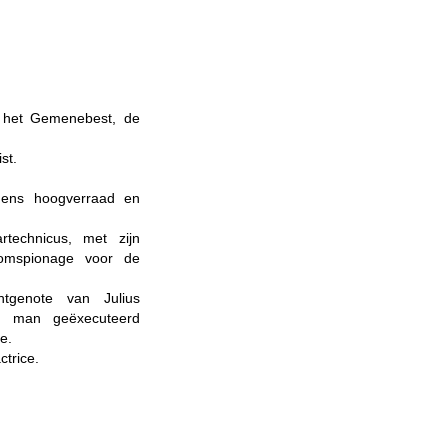
en het Gemenebest, de
st.
gens hoogverraad en
rtechnicus, met zijn
omspionage voor de
htgenote van Julius
ar man geëxecuteerd
e.
trice.