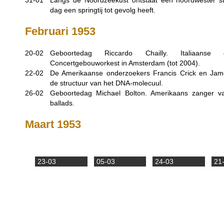
31-01
Langs de Noordzeekust ontstaat een noordwester s
dag een springtij tot gevolg heeft.
Februari 1953
20-02
Geboortedag Riccardo Chailly. Italiaanse
Concertgebouworkest in Amsterdam (tot 2004).
22-02
De Amerikaanse onderzoekers Francis Crick en Ja
de structuur van het DNA-molecuul.
26-02
Geboortedag Michael Bolton. Amerikaans zanger va
ballads.
Maart 1953
23-03
05-03
24-03
21