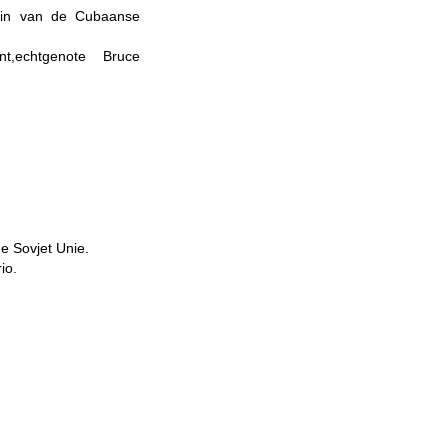
gin van de Cubaanse
nt,echtgenote Bruce
de Sovjet Unie.
io.