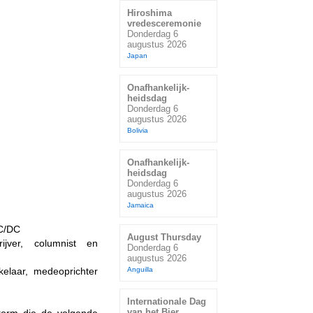
Hiroshima
vredesceremonie
Donderdag 6
augustus 2026
Japan
Onafhankelijk-
heidsdag
Donderdag 6
augustus 2026
Bolivia
Onafhankelijk-
heidsdag
Donderdag 6
augustus 2026
Jamaica
AC/DC
August Thursday
jver, columnist en
Donderdag 6
augustus 2026
kelaar, medeoprichter
Anguilla
Internationale Dag
van het Bier