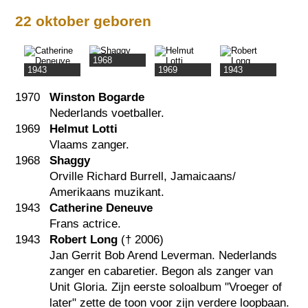
22 oktober geboren
1968
1943
1969
1943
1970
Winston Bogarde
Nederlands voetballer.
1969
Helmut Lotti
Vlaams zanger.
1968
Shaggy
Orville Richard Burrell, Jamaicaans/
Amerikaans muzikant.
1943
Catherine Deneuve
Frans actrice.
1943
Robert Long
(†
2006
)
Jan Gerrit Bob Arend Leverman. Nederlands
zanger en cabaretier. Begon als zanger van
Unit Gloria. Zijn eerste soloalbum "Vroeger of
later" zette de toon voor zijn verdere loopbaan.