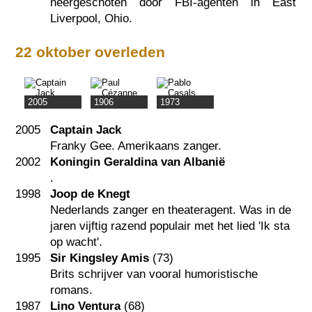
neergeschoten door FBI-agenten in East
Liverpool, Ohio.
22 oktober overleden
2005
1906
1973
2005
Captain Jack
Franky Gee. Amerikaans zanger.
2002
Koningin Geraldina van Albanië
.
1998
Joop de Knegt
Nederlands zanger en theateragent. Was in de
jaren vijftig razend populair met het lied 'Ik sta
op wacht'.
1995
Sir Kingsley Amis
(73)
Brits schrijver van vooral humoristische
romans.
1987
Lino Ventura
(68)