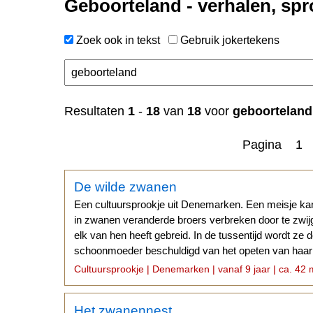
Geboorteland - verhalen, spr
Zoek ook in tekst
Gebruik jokertekens
Resultaten
1
-
18
van
18
voor
geboorteland
Pagina 1
De wilde zwanen
Een cultuursprookje uit Denemarken. Een meisje ka
in zwanen veranderde broers verbreken door te zwij
elk van hen heeft gebreid. In de tussentijd wordt ze 
schoonmoeder beschuldigd van het opeten van haar 
hiervandaan...
Cultuursprookje | Denemarken | vanaf 9 jaar | ca. 42 
Het zwanennest