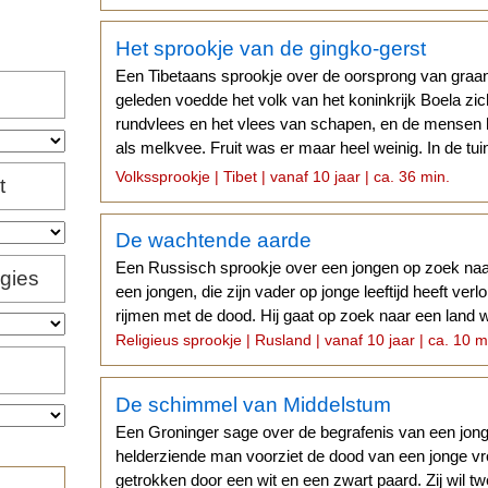
Het sprookje van de gingko-gerst
Een Tibetaans sprookje over de oorsprong van graan
geleden voedde het volk van het koninkrijk Boela zic
rundvlees en het vlees van schapen, en de mensen h
als melkvee. Fruit was er maar heel weinig. In de tu
slechts enkele bomen...
Volkssprookje | Tibet | vanaf 10 jaar | ca. 36 min.
t
De wachtende aarde
Een Russisch sprookje over een jongen op zoek naa
igies
een jongen, die zijn vader op jonge leeftijd heeft verlo
rijmen met de dood. Hij gaat op zoek naar een land w
Religieus sprookje | Rusland | vanaf 10 jaar | ca. 10 m
De schimmel van Middelstum
Een Groninger sage over de begrafenis van een jon
helderziende man voorziet de dood van een jonge v
getrokken door een wit en een zwart paard. Zij wil t