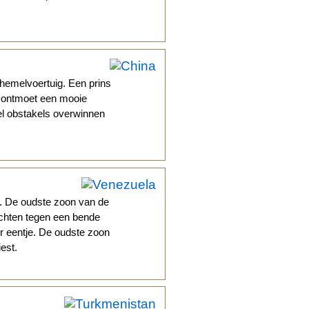
hemelvoertuig. Een prins
j ontmoet een mooie
eel obstakels overwinnen
jd. De oudste zoon van de
echten tegen een bende
er eentje. De oudste zoon
iest.