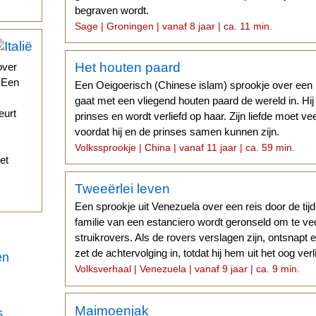
begraven wordt.
Sage | Groningen | vanaf 8 jaar | ca. 11 min.
Het houten paard
over
. Een
Een Oeigoerisch (Chinese islam) sprookje over een 
gaat met een vliegend houten paard de wereld in. Hi
eurt
prinses en wordt verliefd op haar. Zijn liefde moet v
voordat hij en de prinses samen kunnen zijn.
Volkssprookje | China | vanaf 11 jaar | ca. 59 min.
et
Tweeërlei leven
Een sprookje uit Venezuela over een reis door de ti
familie van een estanciero wordt geronseld om te v
struikrovers. Als de rovers verslagen zijn, ontsnapt 
zet de achtervolging in, totdat hij hem uit het oog verl
en
Volksverhaal | Venezuela | vanaf 9 jaar | ca. 9 min.
Maimoenjak
s