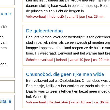
kan het niet uitstaan dat zijn vrouw met alle mannen
daarom sluit hij haar vaak in eenzaamheid op. Een st
de prinses en ze vlucht de bergen in.
Volksverhaal | Indonesië | vanaf 8 jaar | ca. 25 min.
 van
De geleerdendag
nen
Een Iers verhaal over een wedstrijd tussen geleerde
d van
stad in paniek raken als ze een wedstrijd moeten or
omen
knappe koppen van het land roepen ze de hulp in v
boer. Hij weet raad. Eenvoud met het warme hart bre
lang...
Schelmenverhaal | Ierland | vanaf 10 jaar | ca. 22 min
ger.
Chusnobod, die geen rijke man wilde
Een volksverhaal uit Oezbekistan. Chusnobod was d
Een meisje, lieflijk als het zonlicht en zacht als de 
Daarbij was zij zeer intelligent en bezat meer moed 
hof. Werkelijk...
Volksverhaal | Oezbekistan | vanaf 10 jaar | ca. 36 mi