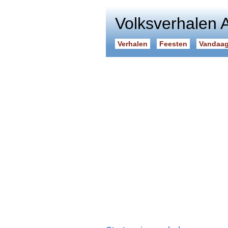
Volksverhalen 
Verhalen
Feesten
Vandaag