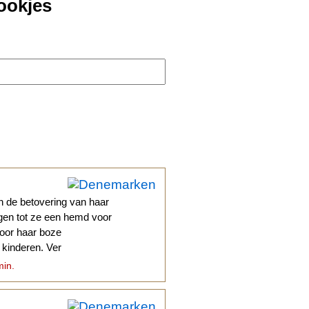
ookjes
n de betovering van haar
gen tot ze een hemd voor
door haar boze
kinderen. Ver
min.