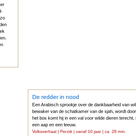
ver
d-
 zo
eden
eek
den.
en
De redder in nood
Een Arabisch sprookje over de dankbaarheid van wild
bewaker van de schatkamer van de sjah, wordt door
het bos komt hij in een val voor wilde dieren terech
een aap en een leeuw.
Volksverhaal | Perzië | vanaf 10 jaar | ca. 28 min.