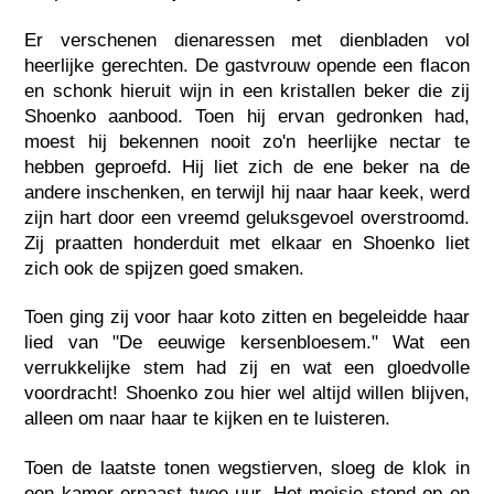
Er verschenen dienaressen met dienbladen vol
heerlijke gerechten. De gastvrouw opende een flacon
en schonk hieruit wijn in een kristallen beker die zij
Shoenko aanbood. Toen hij ervan gedronken had,
moest hij bekennen nooit zo'n heerlijke nectar te
hebben geproefd. Hij liet zich de ene beker na de
andere inschenken, en terwijl hij naar haar keek, werd
zijn hart door een vreemd geluksgevoel overstroomd.
Zij praatten honderduit met elkaar en Shoenko liet
zich ook de spijzen goed smaken.
Toen ging zij voor haar koto zitten en begeleidde haar
lied van "De eeuwige kersenbloesem." Wat een
verrukkelijke stem had zij en wat een gloedvolle
voordracht! Shoenko zou hier wel altijd willen blijven,
alleen om naar haar te kijken en te luisteren.
Toen de laatste tonen wegstierven, sloeg de klok in
een kamer ernaast twee uur. Het meisje stond op en