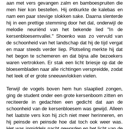
aan met vers gevangen zalm en bamboespruiten die
men hier kon bestellen. Hij ontkurkte de kalebas en
nam een paar stevige slokken sake. Daarna slenterde
hij in een prettige stemming door het dal, onderwijl de
melodie neuriënd van het bekende lied "In de
kersenbloesemvallei." Shoenko was zo vervuld van
de schoonheid van het landschap dat hij de tijd vergat
en maar steeds verder liep. Plotseling merkte hij dat
het begon te schemeren en dat bijna alle bezoekers
waren vertrokken. Er stak een licht briesje op dat de
bloesembladen naar alle richtingen verspreidde, zodat
het leek of er grote sneeuwvlokken vielen.
Terwijl de vogels boven hem hun slaaplied zongen,
ging de student onder een grote kersenboom zitten en
reciteerde in gedachten een gedicht dat aan de
schoonheid van de kersenbloesem was gewijd. Alleen
het laatste vers kon hij zich niet meer herinneren, en
hij peinsde en peinsde hoe dat toch ook weer was.
Het was inmiddels nacht geworden en het licht van de