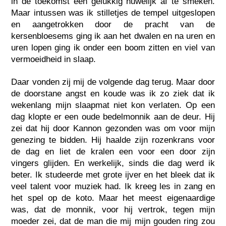
in de toekomst een gelukkig huwelijk af te smeken.
Maar intussen was ik stilletjes de tempel uitgeslopen
en aangetrokken door de pracht van de
kersenbloesems ging ik aan het dwalen en na uren en
uren lopen ging ik onder een boom zitten en viel van
vermoeidheid in slaap.
Daar vonden zij mij de volgende dag terug. Maar door
de doorstane angst en koude was ik zo ziek dat ik
wekenlang mijn slaapmat niet kon verlaten. Op een
dag klopte er een oude bedelmonnik aan de deur. Hij
zei dat hij door Kannon gezonden was om voor mijn
genezing te bidden. Hij haalde zijn rozenkrans voor
de dag en liet de kralen een voor een door zijn
vingers glijden. En werkelijk, sinds die dag werd ik
beter. Ik studeerde met grote ijver en het bleek dat ik
veel talent voor muziek had. Ik kreeg les in zang en
het spel op de koto. Maar het meest eigenaardige
was, dat de monnik, voor hij vertrok, tegen mijn
moeder zei, dat de man die mij mijn gouden ring zou