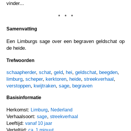
vinder...
* * *
Samenvatting
Een Limburgs sage over een begraven geldschat op
de heide.
Trefwoorden
schaapherder
,
schat
,
geld
,
hei
,
geldschat
,
beegden
,
limburg
,
scheper
,
kerktoren
,
heide
,
streekverhaal
,
verstoppen
,
kwijtraken
,
sage
,
begraven
Basisinformatie
Herkomst:
,
Limburg
Nederland
Verhaalsoort:
,
sage
streekverhaal
Leeftijd:
vanaf 10 jaar
Verteltijd:
ca. 1 minuut