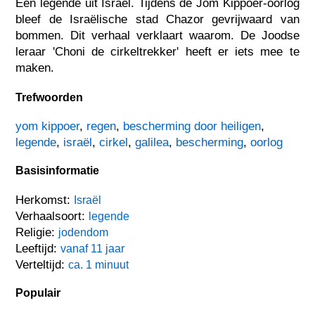
Een legende uit Israël. Tijdens de Jom Kippoer-oorlog
bleef de Israëlische stad Chazor gevrijwaard van
bommen. Dit verhaal verklaart waarom. De Joodse
leraar 'Choni de cirkeltrekker' heeft er iets mee te
maken.
Trefwoorden
yom kippoer
,
regen
,
bescherming door heiligen
,
legende
,
israël
,
cirkel
,
galilea
,
bescherming
,
oorlog
Basisinformatie
Herkomst:
Israël
Verhaalsoort:
legende
Religie:
jodendom
Leeftijd:
vanaf 11 jaar
Verteltijd:
ca. 1 minuut
Populair