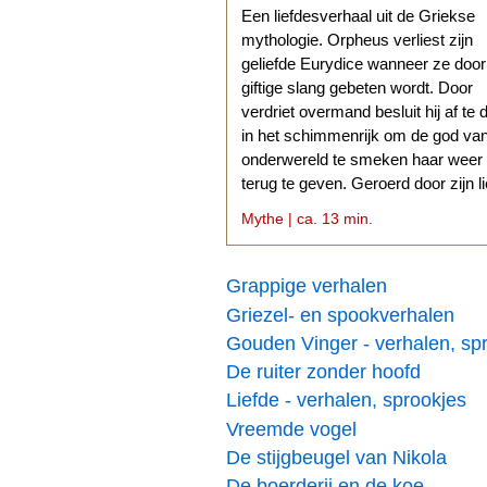
Een liefdesverhaal uit de Griekse
mythologie. Orpheus verliest zijn
geliefde Eurydice wanneer ze doo
giftige slang gebeten wordt. Door
verdriet overmand besluit hij af te 
in het schimmenrijk om de god va
onderwereld te smeken haar weer
terug te geven. Geroerd door zijn l
stemt Hades daarmee in.
Mythe | ca. 13 min.
Grappige verhalen
Griezel- en spookverhalen
Gouden Vinger - verhalen, sp
De ruiter zonder hoofd
Liefde - verhalen, sprookjes
Vreemde vogel
De stijgbeugel van Nikola
De boerderij en de koe