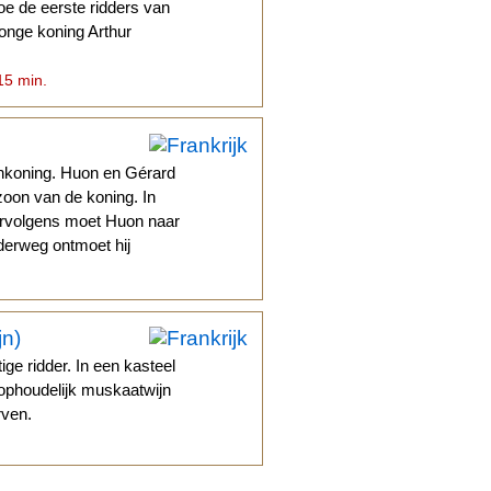
hoe de eerste ridders van
jonge koning Arthur
15 min.
nkoning. Huon en Gérard
zoon van de koning. In
Vervolgens moet Huon naar
derweg ontmoet hij
jn)
ge ridder. In een kasteel
onophoudelijk muskaatwijn
rven.