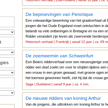
Historisch verhaal | Zuid-Holland | vanaf 10 jaar | ca. 
De beproevingen van Peronique
Een volwaardige bewerking van het graalverhaal uit
jongen die het Oude Engeland moet ontvluchten in de 
belandt na vele ontberingen in Bretagne en na een o
Ridder verandert zijn leven als zwervende herdersj
t
Historisch verhaal | Frankrijk | vanaf 12 jaar | ca. 69 m
De zeemeermin van Schweinfurt
Een Beiers ridderverhaal over een nieuwsgierige 
igies
ridder een doel zoekt om voor te strijden tijdens een r
een vrouw in een groen gewaad, met groene ogen en e
het toernooi gewonnen heeft, ziet hij dat de vrouw g
zeemeermin.
Sage | Duitsland | vanaf 9 jaar | ca. 4 min.
De nieuwe ridders van koning Arthur
Van de jongens, die uittrokken om koning Arthur te he