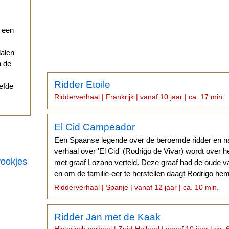
r een
dalen
n de
Ridder Etoile
iefde
Ridderverhaal | Frankrijk | vanaf 10 jaar | ca. 17 min.
El Cid Campeador
Een Spaanse legende over de beroemde ridder en nati
verhaal over 'El Cid' (Rodrigo de Vivar) wordt over
rookjes
met graaf Lozano verteld. Deze graaf had de oude v
en om de familie-eer te herstellen daagt Rodrigo hem 
onthoofd de graaf.
Ridderverhaal | Spanje | vanaf 12 jaar | ca. 10 min.
Ridder Jan met de Kaak