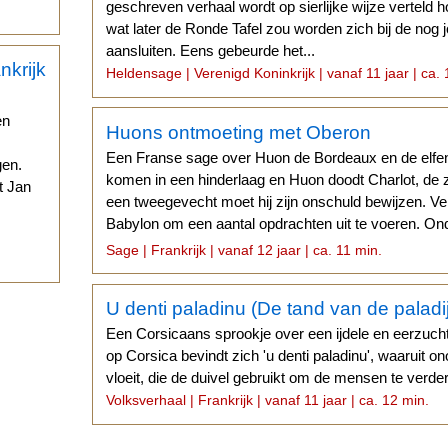
geschreven verhaal wordt op sierlijke wijze verteld 
wat later de Ronde Tafel zou worden zich bij de nog 
aansluiten. Eens gebeurde het...
Heldensage | Verenigd Koninkrijk | vanaf 11 jaar | ca. 
en
Huons ontmoeting met Oberon
Een Franse sage over Huon de Bordeaux en de elfe
gen.
komen in een hinderlaag en Huon doodt Charlot, de 
t Jan
een tweegevecht moet hij zijn onschuld bewijzen. 
Babylon om een aantal opdrachten uit te voeren. On
.
Oberon...
Sage | Frankrijk | vanaf 12 jaar | ca. 11 min.
U denti paladinu (De tand van de paladi
Een Corsicaans sprookje over een ijdele en eerzuchti
op Corsica bevindt zich 'u denti paladinu', waaruit 
vloeit, die de duivel gebruikt om de mensen te verde
Volksverhaal | Frankrijk | vanaf 11 jaar | ca. 12 min.