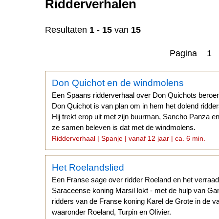
Ridderverhalen
Resultaten
1
-
15
van
15
Pagina 1
n
Don Quichot en de windmolens
Een Spaans ridderverhaal over Don Quichots bero
Don Quichot is van plan om in hem het dolend ridder
Hij trekt erop uit met zijn buurman, Sancho Panza en
ze samen beleven is dat met de windmolens.
Ridderverhaal | Spanje | vanaf 12 jaar | ca. 6 min.
Het Roelandslied
Een Franse sage over ridder Roeland en het verraa
Saraceense koning Marsil lokt - met de hulp van Ga
ridders van de Franse koning Karel de Grote in de va
waaronder Roeland, Turpin en Olivier.