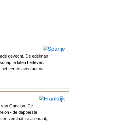
emde gevecht. De edelman
schap te laten herleven.
 het eerste avontuur dat
d van Ganelon. De
nelon - de dapperste
l en verslaat ze allemaal,