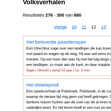
Volksverhalen
Resultaten
276
-
300
van
680
Vorige
10
11
12
13
n
Het betoverde paardenspan
Een Utrechtse sage over een landloper die kan tove
met paard en wagen op de weg. Hij was wel eens koet
meneer. Op een keer dan was hij met het tuig langs 
een landloper, zo maar aan de kant, en daar maakte 
Sage | Utrecht | vanaf 10 jaar | ca. 2 min.
Het distelspook
Een spookverhaal uit Polsbroek. Polsbroek, in de Lo
waarop de nieuwe tijd nog geen vat heeft gekregen.
donkere huizen hurken aan de voet van de al even o
vaderlijke toren. En het leven heeft er een rust en e