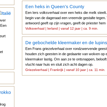
Een heks in Queen's County
Een Iers volksverhaal over een heks die melk steelt.
begin van de dageraad een vreemde gestalte tegen
over
antwoord geeft op zijn vragen, geeft de priester he
. Een
Volksverhaal | Ierland | vanaf 12 jaar | ca. 9 min.
eurt
De gebochelde kleermaker en de lupin
Een Frans griezelverhaal over rondzwervende geeste
et
houden zich geesten in de gedaante van wolven op 
kleermaker lastig. Om aan ze te ontsnappen, belooft
vlucht naar huis en sluit zich acht dagen op.
Griezelverhaal | Frankrijk | vanaf 10 jaar | ca. 11 min.
drog