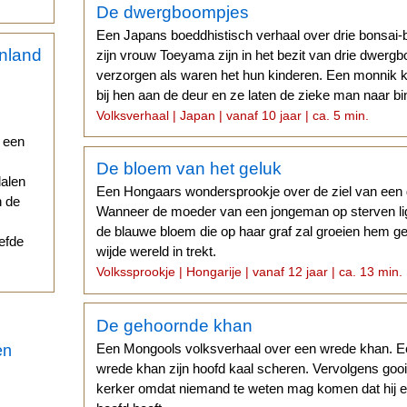
De dwergboompjes
Een Japans boeddhistisch verhaal over drie bonsai
zijn vrouw Toeyama zijn in het bezit van drie dwerg
verzorgen als waren het hun kinderen. Een monnik k
bij hen aan de deur en ze laten de zieke man naar bi
Volksverhaal | Japan | vanaf 10 jaar | ca. 5 min.
r een
De bloem van het geluk
dalen
Een Hongaars wondersprookje over de ziel van een
n de
Wanneer de moeder van een jongeman op sterven lig
de blauwe bloem die op haar graf zal groeien hem gel
iefde
wijde wereld in trekt.
Volkssprookje | Hongarije | vanaf 12 jaar | ca. 13 min.
De gehoornde khan
Een Mongools volksverhaal over een wrede khan. E
en
wrede khan zijn hoofd kaal scheren. Vervolgens gooit 
kerker omdat niemand te weten mag komen dat hij e