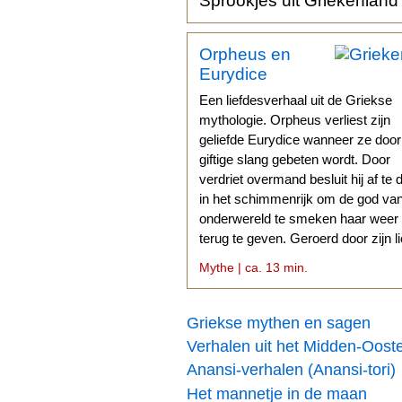
Sprookjes uit Griekenland
Orpheus en
Eurydice
Een liefdesverhaal uit de Griekse
mythologie. Orpheus verliest zijn
geliefde Eurydice wanneer ze doo
giftige slang gebeten wordt. Door
verdriet overmand besluit hij af te 
in het schimmenrijk om de god va
onderwereld te smeken haar weer
terug te geven. Geroerd door zijn l
stemt Hades daarmee in.
Mythe | ca. 13 min.
Griekse mythen en sagen
Verhalen uit het Midden-Oost
Anansi-verhalen (Anansi-tori)
Het mannetje in de maan