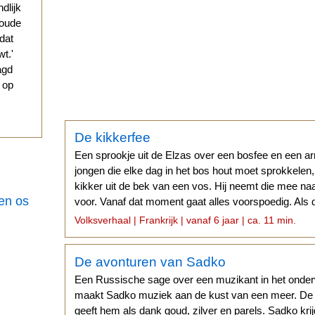
ndlijk
 oude
 dat
t.'
agd
g op
De kikkerfee
Een sprookje uit de Elzas over een bosfee en een 
jongen die elke dag in het bos hout moet sprokkelen
kikker uit de bek van een vos. Hij neemt die mee naa
een os
voor. Vanaf dat moment gaat alles voorspoedig. Als 
aan tafel zitten...
Volksverhaal | Frankrijk | vanaf 6 jaar | ca. 11 min.
De avonturen van Sadko
Een Russische sage over een muzikant in het onder
maakt Sadko muziek aan de kust van een meer. De 
geeft hem als dank goud, zilver en parels. Sadko kri