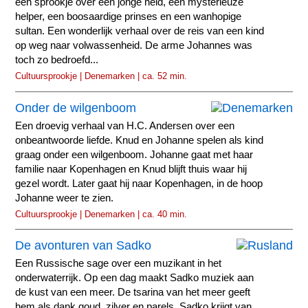
een sprookje over een jonge held, een mysterieuze
helper, een boosaardige prinses en een wanhopige
sultan. Een wonderlijk verhaal over de reis van een kind
op weg naar volwassenheid. De arme Johannes was
toch zo bedroefd...
Cultuursprookje | Denemarken | ca. 52 min.
Onder de wilgenboom
Een droevig verhaal van H.C. Andersen over een
onbeantwoorde liefde. Knud en Johanne spelen als kind
graag onder een wilgenboom. Johanne gaat met haar
familie naar Kopenhagen en Knud blijft thuis waar hij
gezel wordt. Later gaat hij naar Kopenhagen, in de hoop
Johanne weer te zien.
Cultuursprookje | Denemarken | ca. 40 min.
De avonturen van Sadko
Een Russische sage over een muzikant in het
onderwaterrijk. Op een dag maakt Sadko muziek aan
de kust van een meer. De tsarina van het meer geeft
hem als dank goud, zilver en parels. Sadko krijgt van