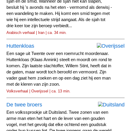
sjah en de smid. Wanneer de sjah niet kan slapen,
besluit hij 's avonds na het eten - vermomd als derwisj -
een wandeling te maken. Hij komt een smid tegen met
wie hij een intellectuele strijd aangaat. Als de sjah tot
drie keer toe zijn beroep verbiedt...
Arabisch verhaal | Iran | ca. 34 min.
Huttenkloas
Een sage uit Twente over een roemrucht moordenaar.
Huttenkloas (Klaas Annink) steelt en moordt om rond te
komen. Zijn laatste slachtoffer, Willem Stint, heeft dat in
de gaten, maar wordt toch beroofd en vermoord. Zijn
vader gaat hem zoeken en op een dag ziet hij een man
met de kleren van zijn zoon.
Volksverhaal | Overijssel | ca. 13 min.
De twee broers
Een volkssprookje uit Duitsland. Twee zonen van een
arme man eten het hart en de lever van een gouden
vogel, met het gevolg dat elke ochtend een goudstuk
onder hun kussen ligt. De twee jongens gaan de wereld