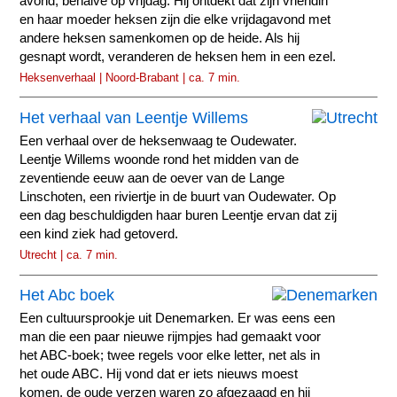
avond, behalve op vrijdag. Hij ontdekt dat zijn vriendin
en haar moeder heksen zijn die elke vrijdagavond met
andere heksen samenkomen op de heide. Als hij
gesnapt wordt, veranderen de heksen hem in een ezel.
Heksenverhaal | Noord-Brabant | ca. 7 min.
Het verhaal van Leentje Willems
Een verhaal over de heksenwaag te Oudewater.
Leentje Willems woonde rond het midden van de
zeventiende eeuw aan de oever van de Lange
Linschoten, een riviertje in de buurt van Oudewater. Op
een dag beschuldigden haar buren Leentje ervan dat zij
een kind ziek had getoverd.
Utrecht | ca. 7 min.
Het Abc boek
Een cultuursprookje uit Denemarken. Er was eens een
man die een paar nieuwe rijmpjes had gemaakt voor
het ABC-boek; twee regels voor elke letter, net als in
het oude ABC. Hij vond dat er iets nieuws moest
komen, de oude verzen waren zo afgezaagd en hij