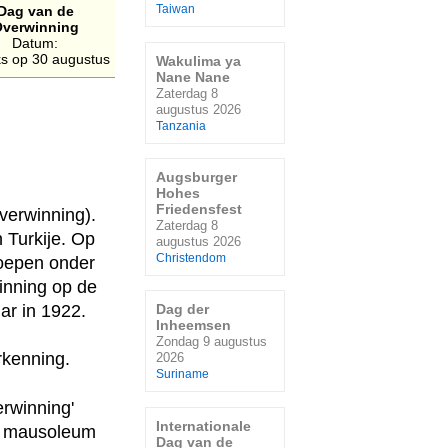
Dag van de
Taiwan
verwinning
Datum:
jks op 30 augustus
Wakulima ya
Nane Nane
Zaterdag 8
augustus 2026
Tanzania
Augsburger
Hohes
Friedensfest
verwinning).
Zaterdag 8
 Turkije. Op
augustus 2026
Christendom
roepen onder
winning op de
ar in 1922.
Dag der
Inheemsen
Zondag 9 augustus
rkenning.
2026
Suriname
erwinning'
Internationale
et mausoleum
Dag van de