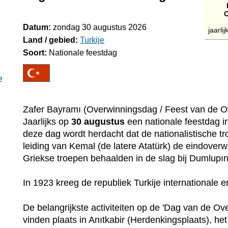
O
Datum:
zondag 30 augustus 2026
jaarli
Land / gebied:
Turkije
Soort:
Nationale feestdag
e
Zafer Bayramı (Overwinningsdag / Feest van de O
Jaarlijks op
30 augustus
een nationale feestdag in
deze dag wordt herdacht dat de nationalistische t
leiding van Kemal (de latere Atatürk) de eindover
Griekse troepen behaalden in de slag bij Dumlupın
In 1923 kreeg de republiek Turkije internationale e
De belangrijkste activiteiten op de 'Dag van de Ov
vinden plaats in Anıtkabir (Herdenkingsplaats), h