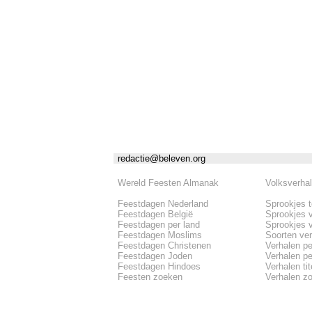
redactie@beleven.org
Wereld Feesten Almanak
Volksverha
Feestdagen Nederland
Sprookjes 
Feestdagen België
Sprookjes 
Feestdagen per land
Sprookjes 
Feestdagen Moslims
Soorten ve
Feestdagen Christenen
Verhalen pe
Feestdagen Joden
Verhalen per
Feestdagen Hindoes
Verhalen tite
Feesten zoeken
Verhalen z