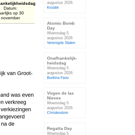
augustus 2026
ankelijkheidsdag
Datum:
Kroatië
aarlijks op 30
november
Atomic Bomb
Day
Woensdag 5
augustus 2026
Verenigde Staten
Onafhankelijk-
heidsdag
Woensdag 5
jk van Groot-
augustus 2026
Burkina Faso
Virgen de las
 land was even
Nieves
en verkreeg
Woensdag 5
augustus 2026
e verkiezingen
Christendom
aangevoerd
 na de
Regatta Day
Woensdag 5