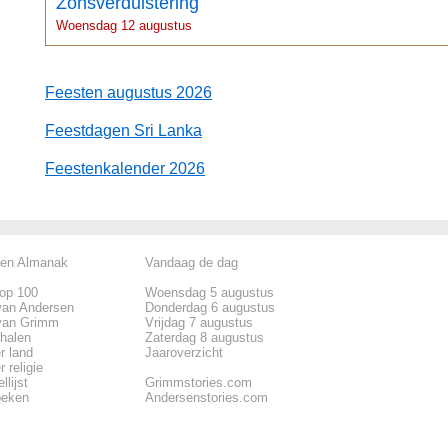
Zonsverduistering
Woensdag 12 augustus
Feesten augustus 2026
Feestdagen Sri Lanka
Feestenkalender 2026
len Almanak
Vandaag de dag
top 100
Woensdag 5 augustus
van Andersen
Donderdag 6 augustus
van Grimm
Vrijdag 7 augustus
rhalen
Zaterdag 8 augustus
r land
Jaaroverzicht
 religie
llijst
Grimmstories.com
oeken
Andersenstories.com