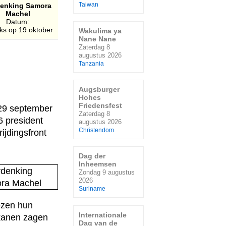
enking Samora
Taiwan
Machel
Datum:
ijks op 19 oktober
Wakulima ya
Nane Nane
Zaterdag 8
augustus 2026
Tanzania
Augsburger
Hohes
Friedensfest
29 september
Zaterdag 8
6 president
augustus 2026
Christendom
jdingsfront
Dag der
Inheemsen
Zondag 9 augustus
2026
Suriname
ezen hun
Internationale
ikanen zagen
Dag van de