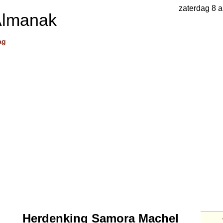
zaterdag 8 
Almanak
ag
Herdenking Samora Machel