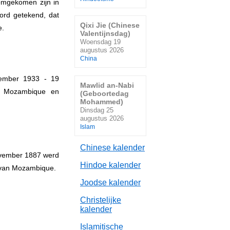
omgekomen zijn in
ord getekend, dat
Qixi Jie (Chinese
e.
Valentijnsdag)
Woensdag 19
augustus 2026
China
tember 1933 - 19
Mawlid an-Nabi
an Mozambique en
(Geboortedag
Mohammed)
Dinsdag 25
augustus 2026
Islam
Chinese kalender
ovember 1887 werd
Hindoe kalender
d van Mozambique.
Joodse kalender
Christelijke
kalender
Islamitische