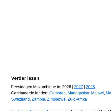
Verder lezen
Feestdagen Mozambique in: 2026 |
2027
|
2028
Gerelateerde landen:
Comoren
,
Madagaskar
,
Malawi
,
Ma
Swaziland
,
Zambia
,
Zimbabwe
,
Zuid-Afrika