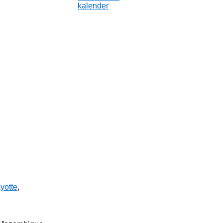
kalender
yotte
,