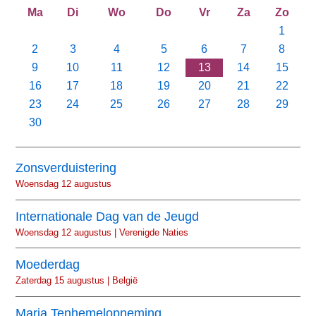
Ma
Di
Wo
Do
Vr
Za
Zo
1
2
3
4
5
6
7
8
9
10
11
12
13
14
15
16
17
18
19
20
21
22
23
24
25
26
27
28
29
30
Zonsverduistering
Woensdag 12 augustus
Internationale Dag van de Jeugd
Woensdag 12 augustus | Verenigde Naties
Moederdag
Zaterdag 15 augustus | België
Maria Tenhemelopneming