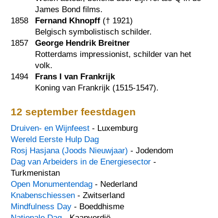
James Bond films.
1858
Fernand Khnopff
(†
1921
)
Belgisch symbolistisch schilder.
1857
George Hendrik Breitner
Rotterdams impressionist, schilder van het
volk.
1494
Frans I van Frankrijk
Koning van Frankrijk (1515-1547).
12 september feestdagen
Druiven- en Wijnfeest
- Luxemburg
Wereld Eerste Hulp Dag
Rosj Hasjana (Joods Nieuwjaar)
- Jodendom
Dag van Arbeiders in de Energiesector
-
Turkmenistan
Open Monumentendag
- Nederland
Knabenschiessen
- Zwitserland
Mindfulness Day
- Boeddhisme
Nationale Dag
- Kaapverdië