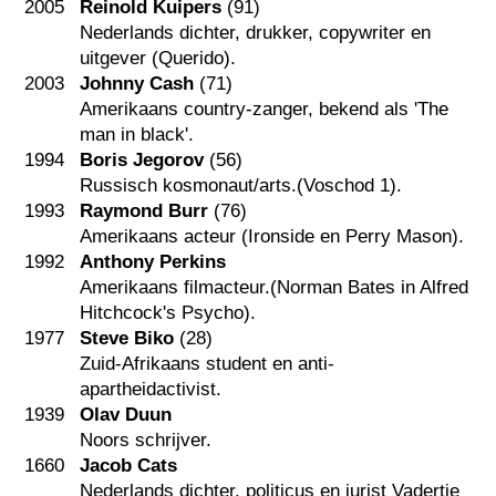
2005
Reinold Kuipers
(91)
Nederlands dichter, drukker, copywriter en
uitgever (Querido).
2003
Johnny Cash
(71)
Amerikaans country-zanger, bekend als 'The
man in black'.
1994
Boris Jegorov
(56)
Russisch kosmonaut/arts.(Voschod 1).
1993
Raymond Burr
(76)
Amerikaans acteur (Ironside en Perry Mason).
1992
Anthony Perkins
Amerikaans filmacteur.(Norman Bates in Alfred
Hitchcock's Psycho).
1977
Steve Biko
(28)
Zuid-Afrikaans student en anti-
apartheidactivist.
1939
Olav Duun
Noors schrijver.
1660
Jacob Cats
Nederlands dichter, politicus en jurist Vadertje