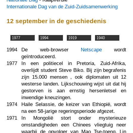
Internationale Dag van de Zuid-Zuidsamenwerking
12 september in de geschiedenis
1977
1994
1919
1940
1994
De web-browser
Netscape
wordt
geïntroduceerd.
1977
In een politiecel in Pretoria, Zuid-Afrika,
overlijdt student Steve Biko. Bij zijn begrafenis
zijn 15.000 mensen , ook diplomaten uit 12
westerse landen. Lijkschouwing wijst uit dat hij
gestorven is aan ernstig hersenletsel en
inwendige kneuzingen.
1974
Haile Selassie, de keizer van Ethiopië, wordt
na een 58-jarige regeringsperiode afgezet.
1971
In Mongolië stort onder mysterieuze
omstandigheden een Chinees vliegtuig neer
waarbij de opvolger van Mao Tse-toeng, Lin