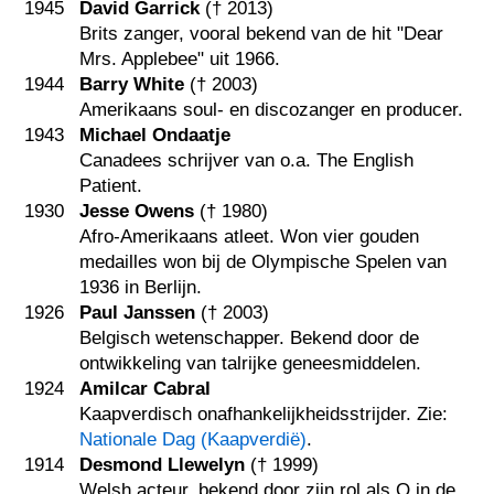
1945
David Garrick
(†
2013
)
Brits zanger, vooral bekend van de hit "Dear
Mrs. Applebee" uit 1966.
1944
Barry White
(†
2003
)
Amerikaans soul- en discozanger en producer.
1943
Michael Ondaatje
Canadees schrijver van o.a. The English
Patient.
1930
Jesse Owens
(†
1980
)
Afro-Amerikaans atleet. Won vier gouden
medailles won bij de Olympische Spelen van
1936 in Berlijn.
1926
Paul Janssen
(†
2003
)
Belgisch wetenschapper. Bekend door de
ontwikkeling van talrijke geneesmiddelen.
1924
Amilcar Cabral
Kaapverdisch onafhankelijkheidsstrijder. Zie:
Nationale Dag (Kaapverdië)
.
1914
Desmond Llewelyn
(†
1999
)
Welsh acteur, bekend door zijn rol als Q in de