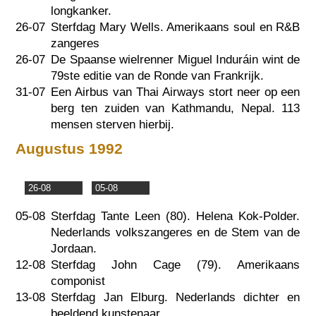
longkanker.
26-07
Sterfdag Mary Wells. Amerikaans soul en R&B
zangeres
26-07
De Spaanse wielrenner Miguel Induráin wint de
79ste editie van de Ronde van Frankrijk.
31-07
Een Airbus van Thai Airways stort neer op een
berg ten zuiden van Kathmandu, Nepal. 113
mensen sterven hierbij.
Augustus 1992
26-08
05-08
05-08
Sterfdag Tante Leen (80). Helena Kok-Polder.
Nederlands volkszangeres en de Stem van de
Jordaan.
12-08
Sterfdag John Cage (79). Amerikaans
componist
13-08
Sterfdag Jan Elburg. Nederlands dichter en
beeldend kunstenaar.