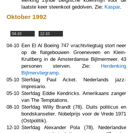
werking zijnde Belgische kolenmijn voor de
laatste keer steenkool gedolven. Zie:
Kaspar
.
Oktober 1992
04-10
12-10
04-10
Een El Al Boeing 747 vrachtvliegtuig stort neer
op de flatgebouwen Groeneveen en Klein-
Kruitberg in de Amsterdamse Bijlmermeer. 43
personen sterven. Zie:
Herdenking
Bijlmervliegramp
.
05-10
Sterfdag Paul Acket. Nederlands jazz-
impresario.
05-10
Sterfdag Eddie Kendricks. Amerikaans zanger
van The Temptations.
08-10
Sterfdag Willy Brandt (78). Duits politicus en
bondskanselier. Nobelprijs voor de Vrede 1971
(Ostpolitik).
12-10
Sterfdag Alexander Pola (78). Nederlandse