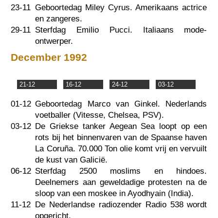
23-11
Geboortedag Miley Cyrus. Amerikaans actrice
en zangeres.
29-11
Sterfdag Emilio Pucci. Italiaans mode-
ontwerper.
December 1992
21-12
16-12
24-12
03-12
01-12
Geboortedag Marco van Ginkel. Nederlands
voetballer (Vitesse, Chelsea, PSV).
03-12
De Griekse tanker Aegean Sea loopt op een
rots bij het binnenvaren van de Spaanse haven
La Coruña. 70.000 Ton olie komt vrij en vervuilt
de kust van Galicië.
06-12
Sterfdag 2500 moslims en hindoes.
Deelnemers aan geweldadige protesten na de
sloop van een moskee in Ayodhyain (India).
11-12
De Nederlandse radiozender Radio 538 wordt
opgericht.