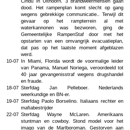
Cindu in Uithoorn. 3 brandweermensen gaan
dood. Het rampenplan komt slecht op gang
wegens gebrekkige communicatie.. Terwijl dit
gevaar op het rampterrein al met
waterkannonen was bezworen, ging de
Gemeentelijke RampenStaf door met het
opstarten van een omvangrijk evacuatieplan,
dat pas op het laatste moment afgeblazen
werd.
10-07
In Miami, Florida wordt de voormalige leider
van Panama, Manuel Noriega, veroordeeld tot
40 jaar gevangenisstraf wegens drugshandel
en fraude.
18-07
Sterfdag Jan Pelleboer. Nederlands
weerkundige en BN-er.
19-07
Sterfdag Paolo Borselino. Italiaans rechter en
mafiabestrijder
22-07
Sterfdag Wayne McLaren. Amerikaans
stuntman en cowboy. Stond model voor het
imago van de Marlboroman. Gestorven aan