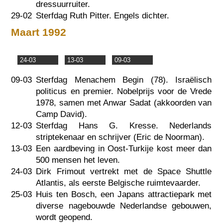
dressuurruiter.
29-02
Sterfdag Ruth Pitter. Engels dichter.
Maart 1992
24-03
13-03
09-03
09-03
Sterfdag Menachem Begin (78). Israëlisch
politicus en premier. Nobelprijs voor de Vrede
1978, samen met Anwar Sadat (akkoorden van
Camp David).
12-03
Sterfdag Hans G. Kresse. Nederlands
striptekenaar en schrijver (Eric de Noorman).
13-03
Een aardbeving in Oost-Turkije kost meer dan
500 mensen het leven.
24-03
Dirk Frimout vertrekt met de Space Shuttle
Atlantis, als eerste Belgische ruimtevaarder.
25-03
Huis ten Bosch, een Japans attractiepark met
diverse nagebouwde Nederlandse gebouwen,
wordt geopend.