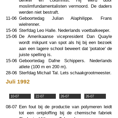
denker en columnist. Hij werd door
moslimfundamentalisten vermoord. De daders
werden niet bestraft.
11-06
Geboortedag Julian Alaphilippe. Frans
wielrenner.
15-06
Sterfdag Leo Halle. Nederlands voetbalkeeper.
15-06
De Amerikaanse vicepresident Dan Quayle
wordt mikpunt van spot als hij bij een bezoek
aan een lagere school beweert dat 'potatoe' de
juiste spelling is.
15-06
Geboortedag Dafne Schippers. Nederlands
atlete (100 m en 200 m).
28-06
Sterfdag Michail Tal. Lets schaakgrootmeester.
Juli 1992
10-07
22-07
26-07
26-07
08-07
Een fout bij de productie van polymeren leidt
tot een ontploffing bij de chemische fabriek