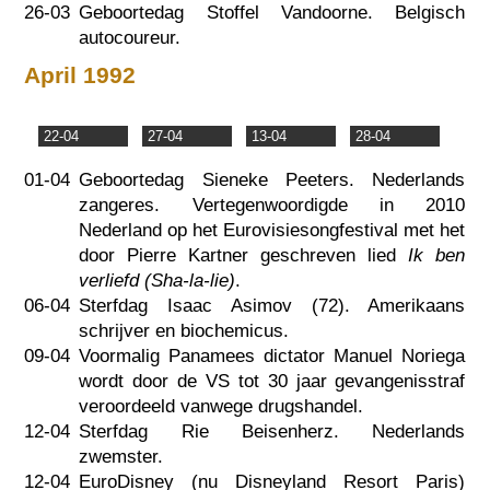
26-03
Geboortedag Stoffel Vandoorne. Belgisch
autocoureur.
April 1992
22-04
27-04
13-04
28-04
01-04
Geboortedag Sieneke Peeters. Nederlands
zangeres. Vertegenwoordigde in 2010
Nederland op het Eurovisiesongfestival met het
door Pierre Kartner geschreven lied
Ik ben
verliefd (Sha-la-lie)
.
06-04
Sterfdag Isaac Asimov (72). Amerikaans
schrijver en biochemicus.
09-04
Voormalig Panamees dictator Manuel Noriega
wordt door de VS tot 30 jaar gevangenisstraf
veroordeeld vanwege drugshandel.
12-04
Sterfdag Rie Beisenherz. Nederlands
zwemster.
12-04
EuroDisney (nu Disneyland Resort Paris)