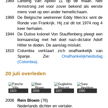
1969
Landing van Apollo 11 op de maan. Neil
Armstrong zet voor zover bekend als eerste
mens voet op een ander hemellichaam.
1969
De Belgische wielrenner Eddy Merckx wint de
Ronde van Frankrijk. Hij zal dit tot 1974 nog 4
keer herhalen.
1944
De Duitse kolonel Von Stauffenberg pleegt een
bomaanslag met het doel nazi-dictator Adolf
Hitler te doden. De aanslag mislukt.
1810
Columbia verklaart zich onafhankelijk van
Spanje. Zie:
Onafhankelijkheidsdag
(Colombia)
.
20 juli overleden
1923
2008
1937
1990
2008
Rein Bloem
(76)
Nederlands dichter en vertaler.