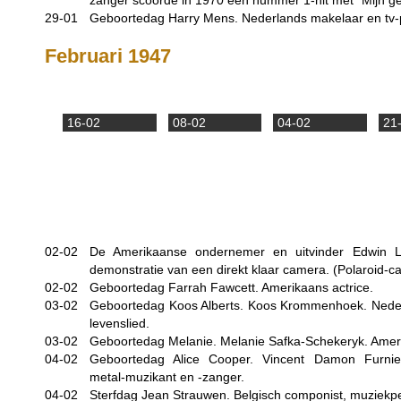
zanger scoorde in 1970 een nummer 1-hit met "Mijn g
29-01
Geboortedag Harry Mens. Nederlands makelaar en tv-p
Februari 1947
16-02
08-02
04-02
21
02-02
De Amerikaanse ondernemer en uitvinder Edwin L
demonstratie van een direkt klaar camera. (Polaroid-c
02-02
Geboortedag Farrah Fawcett. Amerikaans actrice.
03-02
Geboortedag Koos Alberts. Koos Krommenhoek. Neder
levenslied.
03-02
Geboortedag Melanie. Melanie Safka-Schekeryk. Amer
04-02
Geboortedag Alice Cooper. Vincent Damon Furnie
metal-muzikant en -zanger.
04-02
Sterfdag Jean Strauwen. Belgisch componist, muziekpe