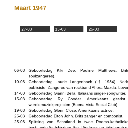
Maart 1947
27-03
15-03
25-03
06-03
Geboortedag Kiki Dee. Pauline Matthews, Brit
soulzangeres).
10-03
Geboortedag Laurie Langenbach (†
1984
). Nede
publiciste. Zangeres van rockband Ahora Mazda. Leven
14-03
Geboortedag Gianni Bella. Italiaans singer-songwriter.
15-03
Geboortedag Ry Cooder. Amerikaans gitaris
wereldmuziekprojecten (Buena Vista Social Club).
19-03
Geboortedag Glenn Close. Amerikaans actrice.
25-03
Geboortedag Elton John. Brits zanger en componist.
25-03
Splitsing van Schotland in twee Rooms-katholieke
bestaande Aartsbisdom Saint Andrews en Edinburgh 