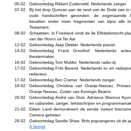
05-02
Geboortedag Rikkert Zuiderveld. Nederlands zanger.
07-02
Bij het dorp Qumran aan de rand van de Dode zee in 
oude handschriften gevonden, de zogenaamde D
bevatten onder meer fragmenten van bijna alle 
Testament.
08-02
Schaatsen: In Friesland vindt de 9e Elfstedentocht pla
van der Hoorn uit Ter Aar.
12-02
Geboortedag Jaap Dekker. Nederlands pianist.
14-02
Geboortedag Frank Groothof. Nederlands acteu
theatermaker.
16-02
Geboortedag Tom Mulder. Nederlands radio-dj.
17-02
Geboortedag Frits Barend. Nederlands tv- en radiopre
redacteur.
17-02
Geboortedag Ben Cramer. Nederlands zanger.
18-02
Geboortedag Christina van Oranje-Nassau. Prinses
Oranje-Nassau. Zuster van Koningin Beatrix.
20-02
Geboortedag André van Duin. Adrianus Marinus Kyvo
en cabaretier, zanger, tekstschrijver en programmamak
21-02
Edwin Land demonstreert de eerste instant fotocam
Camera geheten.
26-02
Geboortedag Sandie Shaw. Brits popzangeres uit de jar
A String
).