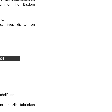
dommen, het Bisdom
ts.
hrijver, dichter en
-04
hrijfster.
t. In zijn fabrieken