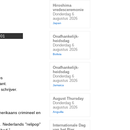
Hiroshima
vredesceremonie
Donderdag 6
augustus 2026
Japan
-01
Onafhankelijk-
heidsdag
Donderdag 6
augustus 2026
Bolivia
Onafhankelijk-
heidsdag
Donderdag 6
es
augustus 2026
ant.
Jamaica
chrijver.
August Thursday
Donderdag 6
augustus 2026
erikaans crimineel en
Anguilla
 Nederlands "relipop"
Internationale Dag
van het Bier