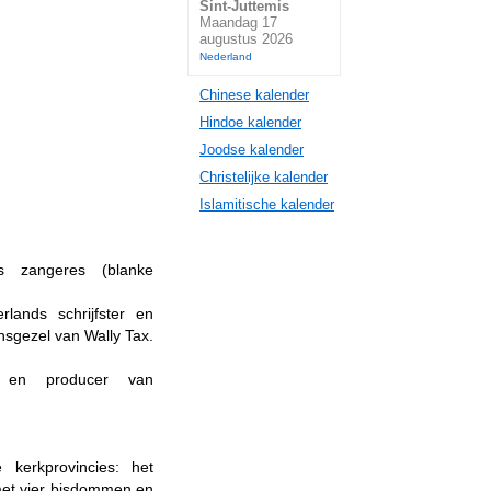
Sint-Juttemis
Maandag 17
augustus 2026
Nederland
Chinese kalender
Hindoe kalender
Joodse kalender
Christelijke kalender
Islamitische kalender
s zangeres (blanke
rlands schrijfster en
sgezel van Wally Tax.
t en producer van
 kerkprovincies: het
met vier bisdommen en