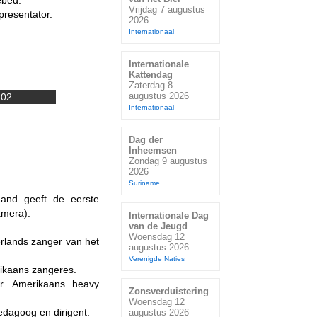
ebed."
Vrijdag 7 augustus
resentator.
2026
Internationaal
Internationale
Kattendag
Zaterdag 8
augustus 2026
-02
Internationaal
Dag der
Inheemsen
Zondag 9 augustus
2026
Suriname
and geeft de eerste
amera).
Internationale Dag
van de Jeugd
Woensdag 12
lands zanger van het
augustus 2026
Verenigde Naties
ikaans zangeres.
r. Amerikaans heavy
Zonsverduistering
Woensdag 12
dagoog en dirigent.
augustus 2026