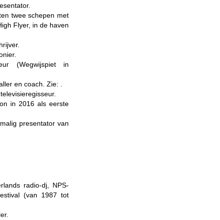
esentator.
often twee schepen met
gh Flyer, in de haven
rijver.
nier.
eur (Wegwijspiet in
aller en coach. Zie:
.
televisieregisseur.
on in 2016 als eerste
malig presentator van
rlands radio-dj, NPS-
estival (van 1987 tot
er.