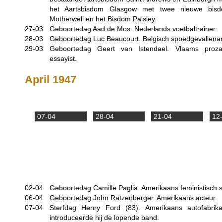
het Aartsbisdom Glasgow met twee nieuwe bis
Motherwell en het Bisdom Paisley.
27-03
Geboortedag Aad de Mos. Nederlands voetbaltrainer.
28-03
Geboortedag Luc Beaucourt. Belgisch spoedgevallenar
29-03
Geboortedag Geert van Istendael. Vlaams prozasc
essayist.
April 1947
07-04
28-04
21-04
12
02-04
Geboortedag Camille Paglia. Amerikaans feministisch sc
06-04
Geboortedag John Ratzenberger. Amerikaans acteur.
07-04
Sterfdag Henry Ford (83). Amerikaans autofabrikan
introduceerde hij de lopende band.