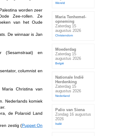
Wereld
Palestina worden zeer
ode Zee-rollen. Ze
Maria Tenhemel-
opneming
boeken van het Oude
Zaterdag 15
augustus 2026
ats. De winnaar is Jan
Christendom
Moederdag
r (Sesamstraat) en
Zaterdag 15
augustus 2026
België
sentator, columnist en
Nationale Indië
Herdenking
Zaterdag 15
 Maria Christina van
augustus 2026
Nederland
n. Nederlands komiek
er.
Palio van Siena
era, de Polaroid Land
Zondag 16 augustus
2026
Italië
en zestig (
Puppet On