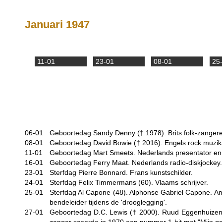
Januari 1947
11-01
23-01
08-01
25
06-01
Geboortedag Sandy Denny (†
1978
). Brits folk-zanger
08-01
Geboortedag David Bowie (†
2016
). Engels rock muzik
11-01
Geboortedag Mart Smeets. Nederlands presentator en s
16-01
Geboortedag Ferry Maat. Nederlands radio-diskjockey.
23-01
Sterfdag Pierre Bonnard. Frans kunstschilder.
24-01
Sterfdag Felix Timmermans (60). Vlaams schrijver.
25-01
Sterfdag Al Capone (48). Alphonse Gabriel Capone. Am
bendeleider tijdens de 'drooglegging'.
27-01
Geboortedag D.C. Lewis (†
2000
). Ruud Eggenhuizen.