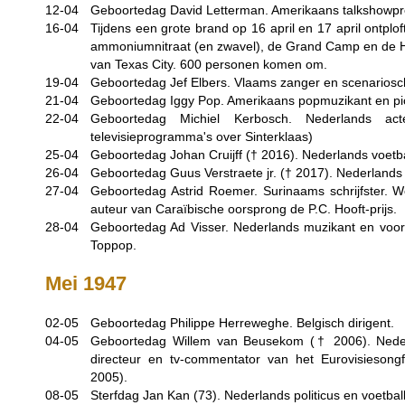
12-04
Geboortedag David Letterman. Amerikaans talkshowpr
16-04
Tijdens een grote brand op 16 april en 17 april ontpl
ammoniumnitraat (en zwavel), de Grand Camp en de Hi
van Texas City. 600 personen komen om.
19-04
Geboortedag Jef Elbers. Vlaams zanger en scenariosch
21-04
Geboortedag Iggy Pop. Amerikaans popmuzikant en pio
22-04
Geboortedag Michiel Kerbosch. Nederlands act
televisieprogramma's over Sinterklaas)
25-04
Geboortedag Johan Cruijff (†
2016
). Nederlands voetb
26-04
Geboortedag Guus Verstraete jr. (†
2017
). Nederlands 
27-04
Geboortedag Astrid Roemer. Surinaams schrijfster. W
auteur van Caraïbische oorsprong de P.C. Hooft-prijs.
28-04
Geboortedag Ad Visser. Nederlands muzikant en voor
Toppop.
Mei 1947
02-05
Geboortedag Philippe Herreweghe. Belgisch dirigent.
04-05
Geboortedag Willem van Beusekom (†
2006
). Nede
directeur en tv-commentator van het Eurovisiesongf
2005).
08-05
Sterfdag Jan Kan (73). Nederlands politicus en voetball