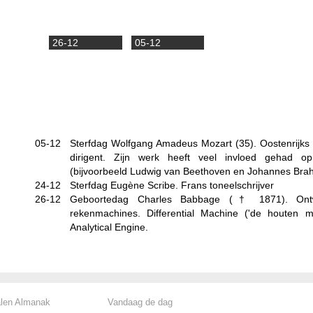
26-12
05-12
05-12
Sterfdag Wolfgang Amadeus Mozart (35). Oostenrijks c
dirigent. Zijn werk heeft veel invloed gehad op
(bijvoorbeeld Ludwig van Beethoven en Johannes Bra
24-12
Sterfdag Eugène Scribe. Frans toneelschrijver
26-12
Geboortedag Charles Babbage (†
1871
). On
rekenmachines. Differential Machine ('de houten 
Analytical Engine.
alen Almanak
Vandaag de dag