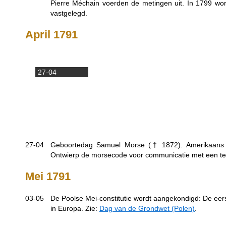
Pierre Méchain voerden de metingen uit. In 1799 wordt
vastgelegd.
April 1791
27-04
27-04
Geboortedag Samuel Morse (†
1872
). Amerikaans 
Ontwierp de morsecode voor communicatie met een tel
Mei 1791
03-05
De Poolse Mei-constitutie wordt aangekondigd: De ee
in Europa. Zie:
Dag van de Grondwet (Polen)
.