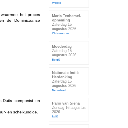
Wereld
, waarmee het proces
Maria Tenhemel-
i en de Dominicaanse
opneming
Zaterdag 15
augustus 2026
Christendom
Moederdag
Zaterdag 15
augustus 2026
België
Nationale Indië
Herdenking
Zaterdag 15
augustus 2026
Nederland
s-Duits componist en
Palio van Siena
Zondag 16 augustus
atuur- en scheikundige.
2026
Italië