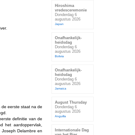
Hiroshima
vredesceremonie
Donderdag 6
augustus 2026
Japan
ver.
Onafhankelijk-
heidsdag
Donderdag 6
augustus 2026
Bolivia
Onafhankelijk-
heidsdag
Donderdag 6
augustus 2026
Jamaica
August Thursday
s de eerste staat na de
Donderdag 6
augustus 2026
egd.
Anguilla
rste definitie van de
nd het aardoppervlak,
Internationale Dag
te Joseph Delambre en
van het Bier