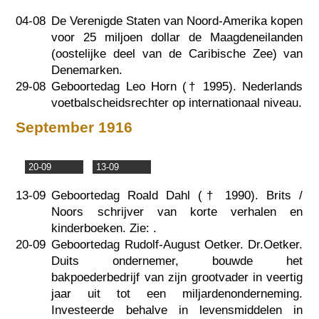
04-08
De Verenigde Staten van Noord-Amerika kopen
voor 25 miljoen dollar de Maagdeneilanden
(oostelijke deel van de Caribische Zee) van
Denemarken.
29-08
Geboortedag Leo Horn (†
1995
). Nederlands
voetbalscheidsrechter op internationaal niveau.
September 1916
20-09
13-09
13-09
Geboortedag Roald Dahl (†
1990
). Brits /
Noors schrijver van korte verhalen en
kinderboeken. Zie:
.
20-09
Geboortedag Rudolf-August Oetker. Dr.Oetker.
Duits ondernemer, bouwde het
bakpoederbedrijf van zijn grootvader in veertig
jaar uit tot een miljardenonderneming.
Investeerde behalve in levensmiddelen in