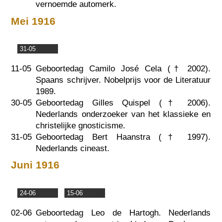
vernoemde automerk.
Mei 1916
31-05
11-05
Geboortedag Camilo José Cela (†
2002
).
Spaans schrijver. Nobelprijs voor de Literatuur
1989.
30-05
Geboortedag Gilles Quispel (†
2006
).
Nederlands onderzoeker van het klassieke en
christelijke gnosticisme.
31-05
Geboortedag Bert Haanstra (†
1997
).
Nederlands cineast.
Juni 1916
24-06
15-06
02-06
Geboortedag Leo de Hartogh. Nederlands