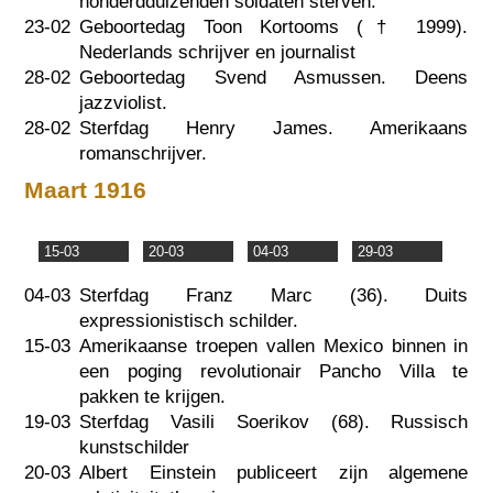
honderdduizenden soldaten sterven.
23-02
Geboortedag Toon Kortooms (†
1999
).
Nederlands schrijver en journalist
28-02
Geboortedag Svend Asmussen. Deens
jazzviolist.
28-02
Sterfdag Henry James. Amerikaans
romanschrijver.
Maart 1916
15-03
20-03
04-03
29-03
04-03
Sterfdag Franz Marc (36). Duits
expressionistisch schilder.
15-03
Amerikaanse troepen vallen Mexico binnen in
een poging revolutionair Pancho Villa te
pakken te krijgen.
19-03
Sterfdag Vasili Soerikov (68). Russisch
kunstschilder
20-03
Albert Einstein publiceert zijn algemene