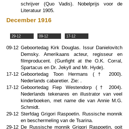
schrijver (Quo Vadis). Nobelprijs voor de
Literatuur 1905.
December 1916
29-12
09-12
17-12
09-12
Geboortedag Kirk Douglas. Issur Danielovitch
Demsky. Amerikaans acteur, regisseur en
filmproducent. (Gunfight at the O.K. Corral,
Spartacus en Dr. Jekyll and Mr. Hyde).
17-12
Geboortedag Toon Hermans (†
2000
).
Nederlands cabaretier. Zie:
.
17-12
Geboortedag Fiep Westendorp (†
2004
).
Nederlands tekenares en illustrator van veel
kinderboeken, met name die van Annie M.G.
Schmidt.
29-12
Sterfdag Grigori Raspoetin. Russische monnik
en beschermeling van de Tsarina.
29-12
De Russische monnik Grigori Raspoetin, ooit