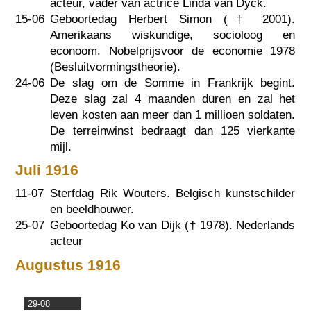
acteur, vader van actrice Linda van Dyck.
15-06
Geboortedag Herbert Simon (†
2001
).
Amerikaans wiskundige, socioloog en
econoom. Nobelprijsvoor de economie 1978
(Besluitvormingstheorie).
24-06
De slag om de Somme in Frankrijk begint.
Deze slag zal 4 maanden duren en zal het
leven kosten aan meer dan 1 millioen soldaten.
De terreinwinst bedraagt dan 125 vierkante
mijl.
Juli 1916
11-07
Sterfdag Rik Wouters. Belgisch kunstschilder
en beeldhouwer.
25-07
Geboortedag Ko van Dijk (†
1978
). Nederlands
acteur
Augustus 1916
29-08