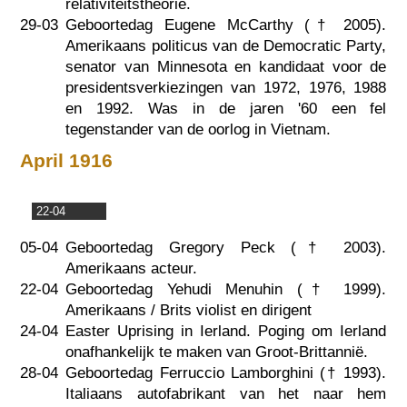
relativiteitstheorie.
29-03
Geboortedag Eugene McCarthy (†
2005
).
Amerikaans politicus van de Democratic Party,
senator van Minnesota en kandidaat voor de
presidentsverkiezingen van 1972, 1976, 1988
en 1992. Was in de jaren '60 een fel
tegenstander van de oorlog in Vietnam.
April 1916
22-04
05-04
Geboortedag Gregory Peck (†
2003
).
Amerikaans acteur.
22-04
Geboortedag Yehudi Menuhin (†
1999
).
Amerikaans / Brits violist en dirigent
24-04
Easter Uprising in Ierland. Poging om Ierland
onafhankelijk te maken van Groot-Brittannië.
28-04
Geboortedag Ferruccio Lamborghini (†
1993
).
Italiaans autofabrikant van het naar hem