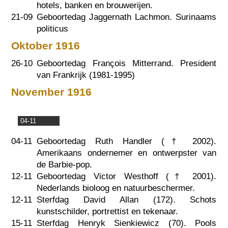
hotels, banken en brouwerijen.
21-09
Geboortedag Jaggernath Lachmon. Surinaams
politicus
Oktober 1916
26-10
Geboortedag François Mitterrand. President
van Frankrijk (1981-1995)
November 1916
04-11
04-11
Geboortedag Ruth Handler (†
2002
).
Amerikaans ondernemer en ontwerpster van
de Barbie-pop.
12-11
Geboortedag Victor Westhoff (†
2001
).
Nederlands bioloog en natuurbeschermer.
12-11
Sterfdag David Allan (172). Schots
kunstschilder, portrettist en tekenaar.
15-11
Sterfdag Henryk Sienkiewicz (70). Pools