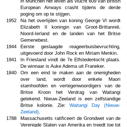
in München het leven als vlucht 609 van British
European Airways crasht tijdens de derde
poging om op te stijgen.
1952
Na het overlijden van koning George VI wordt
Elizabeth II koningin van Groot-Brittannië,
Noord-Ierland en de landen van het Britse
Gemenebest.
1944
Eerste geslaagde reageerbuisbevruchting,
uitgevoerd door John Rock en Miriam Menkin.
1941
In Friesland vindt de 7e Elfstedentocht plaats.
De winnaar is Auke Adema uit Franeker.
1840
Om een eind te maken aan de onenigheden
over land, wordt door enkele Maori
stamhoofden en vertegenwoordigers van de
Britse Kroon het Verdrag van Waitangi
getekend. Nieuw-Zeeland is een zelfstandige
Britse kolonie. Zie:
Waitangi Day (Nieuw-
Zeeland)
.
1788
Massachusetts ratificeert de Grondwet van de
Verenigde Staten van Amerika en treedt toe tot