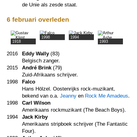
de Unie als zesde staat.
6 februari overleden
1998
1994
1918
1993
2016
Eddy Wally
(83)
Belgisch zanger.
2015
André Brink
(79)
Zuid-Afrikaans schrijver.
1998
Falco
Hans Hölzel. Oostenrijks rock-muzikant,
bekend van o.a.
Jeanny
en
Rock Me Amadeus
.
1998
Carl Wilson
Amerikaans rockmuzikant (The Beach Boys).
1994
Jack Kirby
Amerikaans stripboek schrijver (The Fantastic
Four).