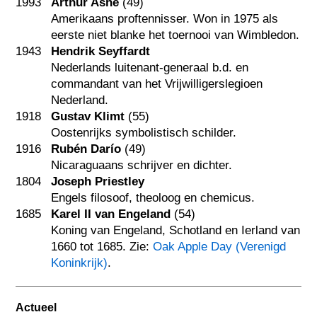
1993
Arthur Ashe
(49)
Amerikaans proftennisser. Won in 1975 als
eerste niet blanke het toernooi van Wimbledon.
1943
Hendrik Seyffardt
Nederlands luitenant-generaal b.d. en
commandant van het Vrijwilligerslegioen
Nederland.
1918
Gustav Klimt
(55)
Oostenrijks symbolistisch schilder.
1916
Rubén Darío
(49)
Nicaraguaans schrijver en dichter.
1804
Joseph Priestley
Engels filosoof, theoloog en chemicus.
1685
Karel II van Engeland
(54)
Koning van Engeland, Schotland en Ierland van
1660 tot 1685. Zie:
Oak Apple Day (Verenigd
Koninkrijk)
.
Actueel