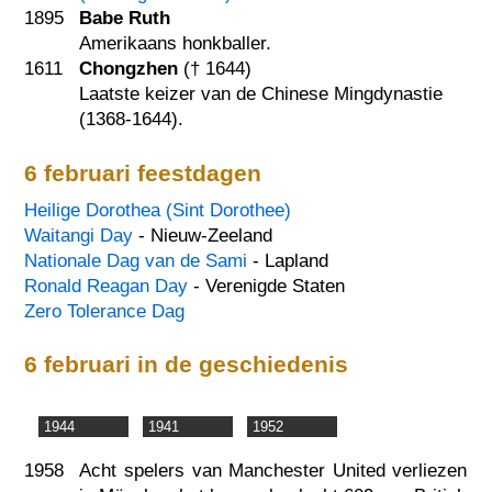
1895
Babe Ruth
Amerikaans honkballer.
1611
Chongzhen
(†
1644
)
Laatste keizer van de Chinese Mingdynastie
(1368-1644).
6 februari feestdagen
Heilige Dorothea (Sint Dorothee)
Waitangi Day
- Nieuw-Zeeland
Nationale Dag van de Sami
- Lapland
Ronald Reagan Day
- Verenigde Staten
Zero Tolerance Dag
6 februari in de geschiedenis
1944
1941
1952
1958
Acht spelers van Manchester United verliezen