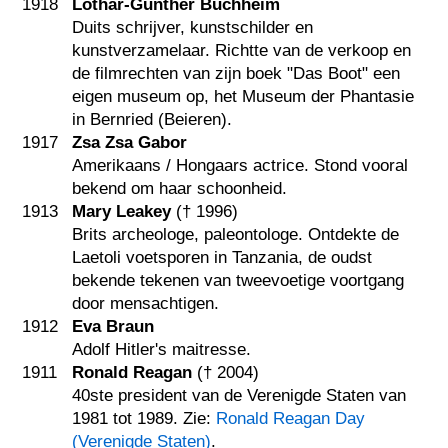
1918
Lothar-Günther Buchheim
Duits schrijver, kunstschilder en
kunstverzamelaar. Richtte van de verkoop en
de filmrechten van zijn boek "Das Boot" een
eigen museum op, het Museum der Phantasie
in Bernried (Beieren).
1917
Zsa Zsa Gabor
Amerikaans / Hongaars actrice. Stond vooral
bekend om haar schoonheid.
1913
Mary Leakey
(†
1996
)
Brits archeologe, paleontologe. Ontdekte de
Laetoli voetsporen in Tanzania, de oudst
bekende tekenen van tweevoetige voortgang
door mensachtigen.
1912
Eva Braun
Adolf Hitler's maitresse.
1911
Ronald Reagan
(†
2004
)
40ste president van de Verenigde Staten van
1981 tot 1989. Zie:
Ronald Reagan Day
(Verenigde Staten)
.