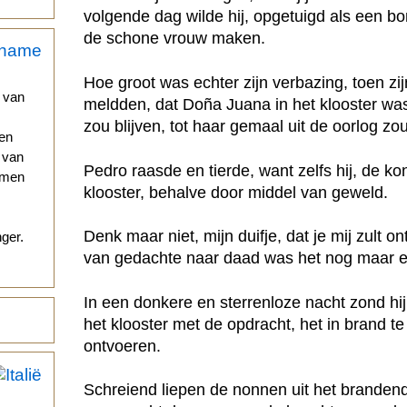
volgende dag wilde hij, opgetuigd als een bo
de schone vrouw maken.
Hoe groot was echter zijn verbazing, toen z
 van
meldden, dat Doña Juana in het klooster wa
zou blijven, tot haar gemaal uit de oorlog zo
nen
d van
Pedro raasde en tierde, want zelfs hij, de k
omen
klooster, behalve door middel van geweld.
Denk maar niet, mijn duifje, dat je mij zult ont
ger.
van gedachte naar daad was het nog maar ee
In een donkere en sterrenloze nacht zond hij
het klooster met de opdracht, het in brand t
ontvoeren.
Schreiend liepen de nonnen uit het brande