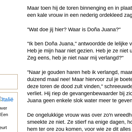
Maar toen hij de toren binnenging en in pla
een kale vrouw in een nederig ordekleed za
"Wat doe jij hier? Waar is Doña Juana?"
"Ik ben Doña Juana," antwoordde de lelijke v
Heb je mijn haar niet gezien. Heb je ze niet u
Zeg eens, heb je niet naar mij verlangd?"
"Naar je gouden haren heb ik verlangd, maar
duizend maal nee! Maar hiervoor zul je boeten
deze toren de dood zult vinden," schreeuwde P
verliet. Hij riep de gevangenbewaarder bij z
Juana geen enkele slok water meer te geven
over
De ongelukkige vrouw was over zo'n wreedh
. Een
smeekte ze niet. Ze stierf na enige dagen, h
eurt
hem ter ore zou komen, voor wie ze dit alles