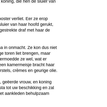
oning, die hen de sluier van
oster verliet. Eer ze erop
luier van haar hoofd gerukt,
gestrekte draf met haar de
na in onmacht. Ze kon dus niet
ge toren liet brengen, maar
vermoedde ze wel, wat er
een kamermeisje bracht haar
tels, crèmes en geurige olie.
en, geëerde vrouw, en koning
ta tot uw beschikking en zal
 het aankleden behulpzaam