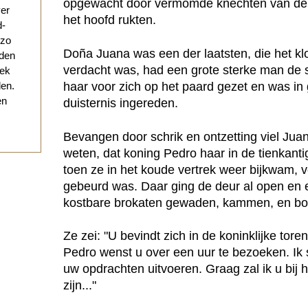
opgewacht door vermomde knechten van de k
ver
het hoofd rukten.
d-
 zo
Doña Juana was een der laatsten, die het klo
eden
verdacht was, had een grote sterke man de s
eek
haar voor zich op het paard gezet en was in 
den.
en
duisternis ingereden.
Bevangen door schrik en ontzetting viel Jua
weten, dat koning Pedro haar in de tienkanti
toen ze in het koude vertrek weer bijkwam, 
gebeurd was. Daar ging de deur al open en 
kostbare brokaten gewaden, kammen, en bors
Ze zei: "U bevindt zich in de koninklijke tor
Pedro wenst u over een uur te bezoeken. Ik s
uw opdrachten uitvoeren. Graag zal ik u bij
zijn..."