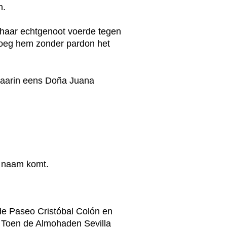
n.
 haar echtgenoot voerde tegen
sloeg hem zonder pardon het
waarin eens Doña Juana
n naam komt.
 de Paseo Cristóbal Colón en
w. Toen de Almohaden Sevilla