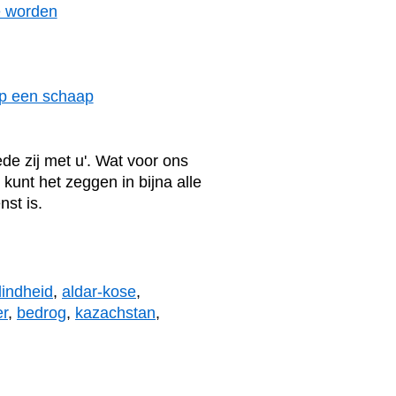
e worden
op een schaap
de zij met u'. Wat voor ons
e kunt het zeggen in bijna alle
st is.
lindheid
,
aldar-kose
,
r
,
bedrog
,
kazachstan
,