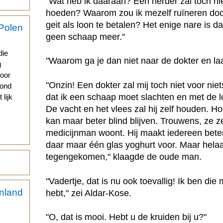
"Wat heb ik daaraan? Een herder zal toch ni
hoeden? Waarom zou ik mezelf ruïneren door
geit als loon te betalen? Het enige nare is da
geen schaap meer."
s
die
"Waarom ga je dan niet naar de dokter en la
g
voor
"Onzin! Een dokter zal mij toch niet voor ni
vond
dat ik een schaap moet slachten en met de 
 lijk
De vacht en het vlees zal hij zelf houden. Ho
kan maar beter blind blijven. Trouwens, ze 
medicijnman woont. Hij maakt iedereen beter
daar maar één glas yoghurt voor. Maar hela
tegengekomen," klaagde de oude man.
"Vadertje, dat is nu ook toevallig! Ik ben di
hebt," zei Aldar-Kose.
"O, dat is mooi. Hebt u de kruiden bij u?"