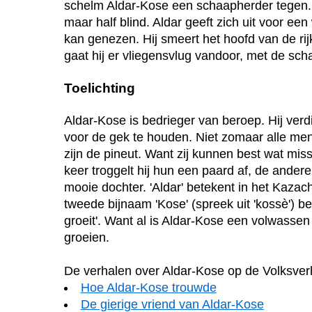
schelm Aldar-Kose een schaapherder tegen. Dez
maar half blind. Aldar geeft zich uit voor e
kan genezen. Hij smeert het hoofd van de ri
gaat hij er vliegensvlug vandoor, met de scha
Toelichting
Aldar-Kose is bedrieger van beroep. Hij ver
voor de gek te houden. Niet zomaar alle mens
zijn de pineut. Want zij kunnen best wat mis
keer troggelt hij hun een paard af, de ander
mooie dochter. 'Aldar' betekent in het Kazach
tweede bijnaam 'Kose' (spreek uit 'kossè') b
groeit'. Want al is Aldar-Kose een volwassen
groeien.
De verhalen over Aldar-Kose op de Volksve
Hoe Aldar-Kose trouwde
De gierige vriend van Aldar-Kose