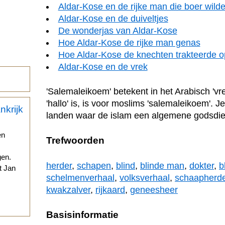
Aldar-Kose en de rijke man die boer wild
Aldar-Kose en de duiveltjes
De wonderjas van Aldar-Kose
Hoe Aldar-Kose de rijke man genas
Hoe Aldar-Kose de knechten trakteerde 
Aldar-Kose en de vrek
'Salemaleikoem' betekent in het Arabisch 'vre
'hallo' is, is voor moslims 'salemaleikoem'. J
landen waar de islam een algemene godsdien
en
Trefwoorden
gen.
herder
,
schapen
,
blind
,
blinde man
,
dokter
,
b
t Jan
schelmenverhaal
,
volksverhaal
,
schaapherde
kwakzalver
,
rijkaard
,
geneesheer
.
Basisinformatie