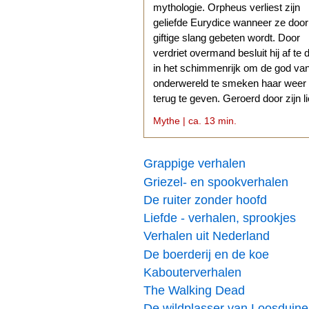
mythologie. Orpheus verliest zijn
geliefde Eurydice wanneer ze doo
giftige slang gebeten wordt. Door
verdriet overmand besluit hij af te 
in het schimmenrijk om de god va
onderwereld te smeken haar weer
terug te geven. Geroerd door zijn l
stemt Hades daarmee in.
Mythe | ca. 13 min.
Grappige verhalen
Griezel- en spookverhalen
De ruiter zonder hoofd
Liefde - verhalen, sprookjes
Verhalen uit Nederland
De boerderij en de koe
Kabouterverhalen
The Walking Dead
De wildplasser van Loosduin