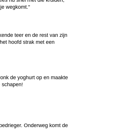
ees nu snel met die kruiden,
 je wegkomt."
ende teer en de rest van zijn
et hoofd strak met een
ronk de yoghurt op en maakte
e schapen!
bedrieger. Onderweg komt de