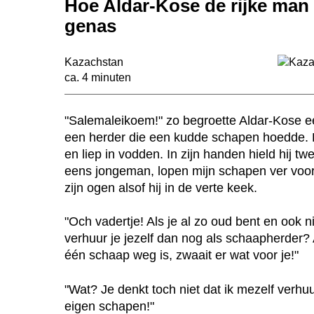
Hoe Aldar-Kose de rijke man
genas
Kazachstan
ca. 4 minuten
n
"Salemaleikoem!" zo begroette Aldar-Kose 
een herder die een kudde schapen hoedde. 
en liep in vodden. In zijn handen hield hij t
eens jongeman, lopen mijn schapen ver vooru
zijn ogen alsof hij in de verte keek.
"Och vadertje! Als je al zo oud bent en ook 
verhuur je jezelf dan nog als schaapherder? 
één schaap weg is, zwaait er wat voor je!"
"Wat? Je denkt toch niet dat ik mezelf verhuu
eigen schapen!"