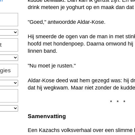
kudde bewaakt. Dan kan ik gerust zijn. En w
drink meteen je yoghurt op en maak dan dat
"Goed," antwoordde Aldar-Kose.
Hij smeerde de ogen van de man in met stink
hoofd met hondenpoep. Daarna omwond hij h
t
linnen band.
"Nu moet je rusten."
igies
Aldar-Kose deed wat hem gezegd was: hij d
dat hij wegkwam. Maar niet zonder de kudd
* * *
Samenvatting
Een Kazachs volksverhaal over een slimme 