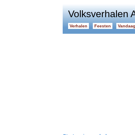
Volksverhalen 
Verhalen
Feesten
Vandaag