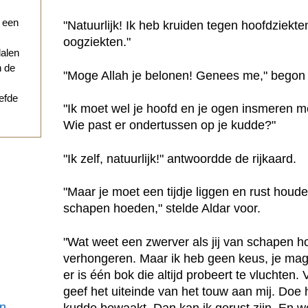
r een
"Natuurlijk! Ik heb kruiden tegen hoofdziekt
oogziekten."
dalen
n de
"Moge Allah je belonen! Genees me," begon
iefde
"Ik moet wel je hoofd en je ogen insmeren m
Wie past er ondertussen op je kudde?"
"Ik zelf, natuurlijk!" antwoordde de rijkaard.
"Maar je moet een tijdje liggen en rust houd
schapen hoeden," stelde Aldar voor.
"Wat weet een zwerver als jij van schapen h
verhongeren. Maar ik heb geen keus, je mag
er is één bok die altijd probeert te vluchten
geef het uiteinde van het touw aan mij. Doe
en