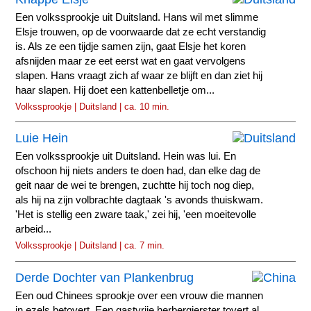
Een volkssprookje uit Duitsland. Hans wil met slimme
Elsje trouwen, op de voorwaarde dat ze echt verstandig
is. Als ze een tijdje samen zijn, gaat Elsje het koren
afsnijden maar ze eet eerst wat en gaat vervolgens
slapen. Hans vraagt zich af waar ze blijft en dan ziet hij
haar slapen. Hij doet een kattenbelletje om...
Volkssprookje | Duitsland | ca. 10 min.
Luie Hein
Een volkssprookje uit Duitsland. Hein was lui. En
ofschoon hij niets anders te doen had, dan elke dag de
geit naar de wei te brengen, zuchtte hij toch nog diep,
als hij na zijn volbrachte dagtaak 's avonds thuiskwam.
'Het is stellig een zware taak,' zei hij, 'een moeitevolle
arbeid...
Volkssprookje | Duitsland | ca. 7 min.
Derde Dochter van Plankenbrug
Een oud Chinees sprookje over een vrouw die mannen
in ezels betovert. Een gastvrije herbergierster tovert al