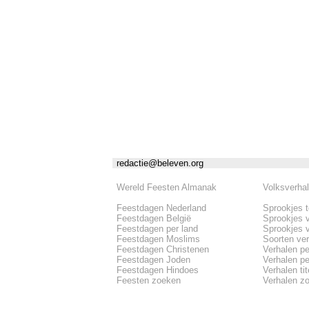
redactie@beleven.org
Wereld Feesten Almanak
Volksverha
Feestdagen Nederland
Sprookjes 
Feestdagen België
Sprookjes 
Feestdagen per land
Sprookjes 
Feestdagen Moslims
Soorten ve
Feestdagen Christenen
Verhalen pe
Feestdagen Joden
Verhalen per
Feestdagen Hindoes
Verhalen tite
Feesten zoeken
Verhalen z