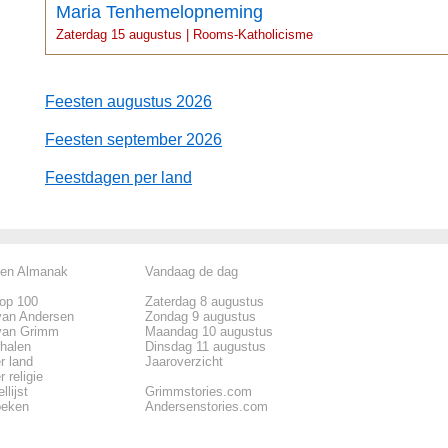
Maria Tenhemelopneming
Zaterdag 15 augustus | Rooms-Katholicisme
Feesten augustus 2026
Feesten september 2026
Feestdagen per land
len Almanak
Vandaag de dag
top 100
Zaterdag 8 augustus
van Andersen
Zondag 9 augustus
van Grimm
Maandag 10 augustus
rhalen
Dinsdag 11 augustus
r land
Jaaroverzicht
 religie
llijst
Grimmstories.com
oeken
Andersenstories.com