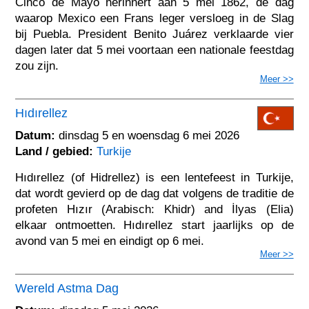
Cinco de Mayo herinnert aan 5 mei 1862, de dag
waarop Mexico een Frans leger versloeg in de Slag
bij Puebla. President Benito Juárez verklaarde vier
dagen later dat 5 mei voortaan een nationale feestdag
zou zijn.
Meer >>
Hıdırellez
Datum:
dinsdag 5 en woensdag 6 mei 2026
Land / gebied:
Turkije
Hıdırellez (of Hidrellez) is een lentefeest in Turkije,
dat wordt gevierd op de dag dat volgens de traditie de
profeten Hızır (Arabisch: Khidr) and İlyas (Elia)
elkaar ontmoetten. Hıdırellez start jaarlijks op de
avond van 5 mei en eindigt op 6 mei.
Meer >>
Wereld Astma Dag