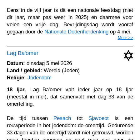
Eens in de vijf jaar is dit een nationale feestdag (niet
dit jaar, maar pas weer in 2025) en daarmee voor
velen een vrije dag. Bevrijdingsdag wordt vooraf
gegaan door de
Nationale Dodenherdenking
op 4 mei.
Meer >>
Lag Ba'omer
Datum:
dinsdag 5 mei 2026
Land / gebied:
Wereld (Joden)
Religie:
Jodendom
18 Ijar
. Lag Ba'omer valt ieder jaar op 18 Ijar
(meestal in mei), dat samenvalt met dag 33 van de
omertelling.
De tijd tussen
Pesach
tot
Sjavoeot
is een
rouwperiode in het jodendom: de omertijd. Gedurende
33 dagen van de omertijd wordt niet getrouwd, worden
geen feesten gegeven en gaat men niet naar de