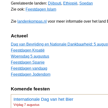
Gerelateerde landen:
Djibouti
,
Ethiopië
,
Soedan
Zie ook:
Feestdagen Islam
Zie
landenkompas.nl
voor meer informatie over het land E
Actueel
Dag van Bevrijding en Nationale Dankbaarheid: 5 augus
Feestdagen Kroatië
Woensdag 5 augustus
Feestdagen Spanje
Feestdagen vandaag
Feestdagen Jodendom
Komende feesten
Internationale Dag van het Bier
Vrijdag 7 augustus