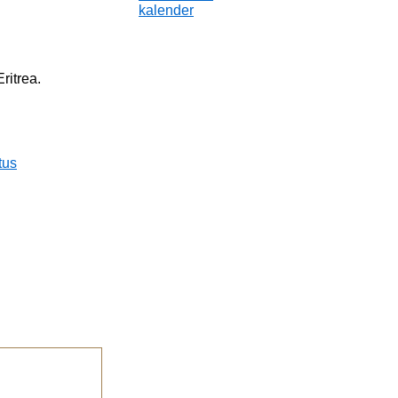
kalender
ritrea.
tus