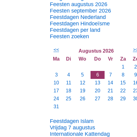
Feesten augustus 2026
Feesten september 2026
Feestdagen Nederland
Feestdagen Hindoeïsme
Feestdagen per land
Feesten zoeken
<<
>
Augustus 2026
Ma
Di
Wo
Do
Vr
Za
Z
1
2
3
4
5
6
7
8
9
10
11
12
13
14
15
1
17
18
19
20
21
22
2
24
25
26
27
28
29
3
31
Feestdagen Islam
Vrijdag 7 augustus
Internationale Kattendag