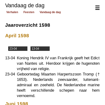
Vandaag de dag
☰
Verhalen
Feesten
Vandaag de dag
Jaaroverzicht 1598
April 1598
23-04
13-04
13-04
Koning Hendrik IV van Frankrijk geeft het Edict
van Nantes uit. Hierdoor krijgen de hugenoten
vrijheid van religie.
23-04
Geboortedag Maarten Harpertszoon Tromp (†
1653
). Nederlands zeevaarder, luitenant-
admiraal en zeeheld. De Nederlandse marine
heeft verschillende schepen naar hem
vernoemd.
Juni 1598