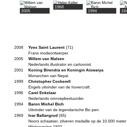
1968
2005
1994
18
2008
Yves Saint Laurent
(71)
Frans modeontwerper.
2005
Willem van Malsen
Nederlands illustrator en cartoonist.
2001
Koning Birendra en Koningin Aiswarya
Monarchen van Nepal.
1999
Christopher Cockerell
Engels uitvinder van de hovercraft.
1996
Carel Enkelaar
Nederlands omroepbestuurder.
1994
Baron Michel Bich
Uitvinder van de legendarische Bic-pen.
1969
Ivar Ballangrud
(65)
Noors schaatser, zilveren medaille op de 10.000 mete
Winterspelen 1932.