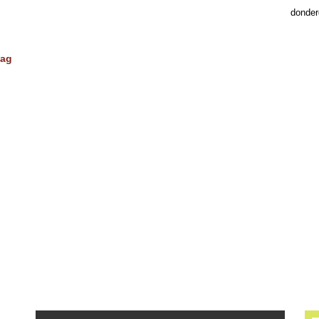
donder
dag