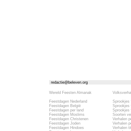
redactie@beleven.org
Wereld Feesten Almanak
Volksverh
Feestdagen Nederland
Sprookjes 
Feestdagen België
Sprookjes
Feestdagen per land
Sprookjes
Feestdagen Moslims
Soorten ve
Feestdagen Christenen
Verhalen p
Feestdagen Joden
Verhalen pe
Feestdagen Hindoes
Verhalen tit