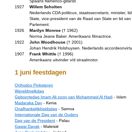
Spaans flamenco-gitarist.
1927
Willem Scholten
Nederlands CDA politicus, staatssecretaris, minister, l
State, vice-president van de Raad van State en lid va
Parlement.
1926
Marilyn Monroe
(†
1962
)
Norma Jeane Baker. Amerikaans filmactrice.
1922
John Woodhouse
(†
2001
)
Johan Hendrik Holshuysen. Nederlands accordeonvirt
1907
Frank Whittle
(†
1996
)
Amerikaans uitvinder v/d straalmotor.
1 juni feestdagen
Orthodox Pinksteren
Wereldmelkdag
Geboortedag Imam Ali zoon van Mohammed Al Hadi
- Islam
Madaraka Day
- Kenia
Onafhankelijkheidsdag
- Samoa
Internationale Dag van de Ouders
Dag van de President
- Palau
Gawai Dayak
- Maleisië