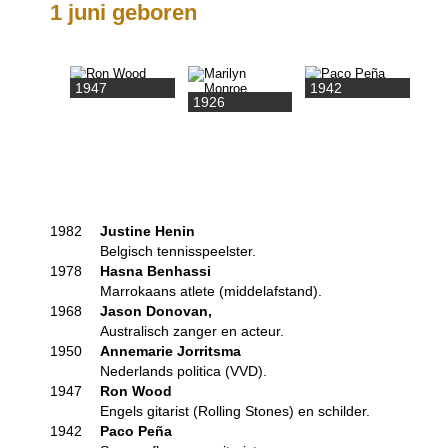
1 juni geboren
1947
1942
1926
1982
Justine Henin
Belgisch tennisspeelster.
1978
Hasna Benhassi
Marrokaans atlete (middelafstand).
1968
Jason Donovan,
Australisch zanger en acteur.
1950
Annemarie Jorritsma
Nederlands politica (VVD).
1947
Ron Wood
Engels gitarist (Rolling Stones) en schilder.
1942
Paco Peña