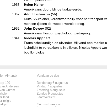
1968
Helen Keller
Amerikaans doof / blinde taalgeleerde.
1962
Adolf Eichmann
(56)
Duits SS-kolonel, verantwoordelijk voor het transport 
mensen tijdens de tweede wereldoorlog.
1952
John Dewey
(92)
Amerikaans filosoof, psycholoog, pedagoog.
1841
Nicolas Apppert
Frans scheikundige en uitvinder. Hij vond een manier 
luchtdicht te verpakken is in blikken. Nicolas Appert wa
bouillonblokje.
alen Almanak
Vandaag de dag
top 100
Donderdag 6 augustus
 van Andersen
Vrijdag 7 augustus
 van Grimm
Zaterdag 8 augustus
rhalen
Zondag 9 augustus
er land
Jaaroverzicht
r religie
ellijst
Grimmstories.com