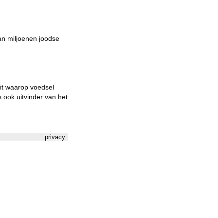
van miljoenen joodse
uit waarop voedsel
s ook uitvinder van het
privacy