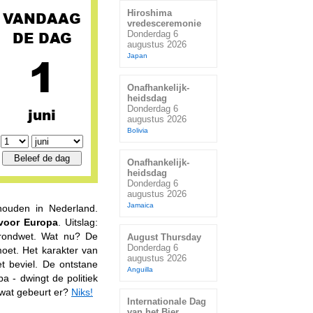
Hiroshima
VANDAAG
vredesceremonie
DE DAG
Donderdag 6
augustus 2026
1
Japan
Onafhankelijk-
heidsdag
Donderdag 6
juni
augustus 2026
Bolivia
Onafhankelijk-
heidsdag
Donderdag 6
augustus 2026
Jamaica
ouden in Nederland.
voor Europa
. Uitslag:
rondwet. Wat nu? De
August Thursday
Donderdag 6
oet. Het karakter van
augustus 2026
t beviel. De ontstane
Anguilla
pa - dwingt de politiek
 wat gebeurt er?
Niks!
Internationale Dag
van het Bier