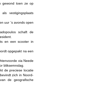
en gewond toen ze op
ls vestigingsplaats
ien uur 's avonds open
adopoulos schaft de
esident.
ts en een scooter in
ordt opgepakt na een
chtenvoorde via Neede
or bliksemnslag.
kt de preciese locatie
evindt zich in Noord-
van de geografische