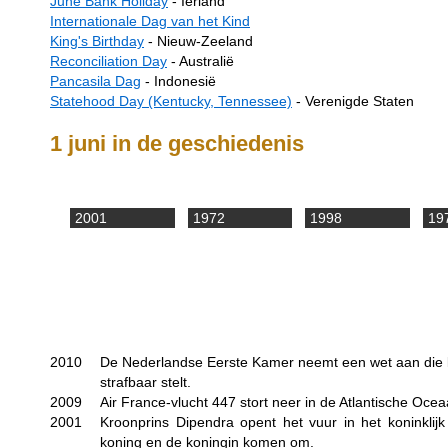
June Bank Holiday
- Ierland
Internationale Dag van het Kind
King's Birthday
- Nieuw-Zeeland
Reconciliation Day
- Australië
Pancasila Dag
- Indonesië
Statehood Day (Kentucky, Tennessee)
- Verenigde Staten
1 juni in de geschiedenis
2001
1972
1998
19
2010
De Nederlandse Eerste Kamer neemt een wet aan die kr
strafbaar stelt.
2009
Air France-vlucht 447 stort neer in de Atlantische Ocea
2001
Kroonprins Dipendra opent het vuur in het koninklijk
koning en de koningin komen om.