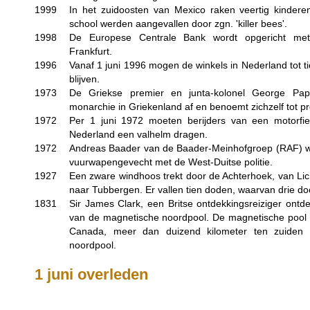
1999
In het zuidoosten van Mexico raken veertig kinder
school werden aangevallen door zgn. 'killer bees'.
1998
De Europese Centrale Bank wordt opgericht met a
Frankfurt.
1996
Vanaf 1 juni 1996 mogen de winkels in Nederland tot t
blijven.
1973
De Griekse premier en junta-kolonel George Pap
monarchie in Griekenland af en benoemt zichzelf tot pr
1972
Per 1 juni 1972 moeten berijders van een motorfie
Nederland een valhelm dragen.
1972
Andreas Baader van de Baader-Meinhofgroep (RAF) w
vuurwapengevecht met de West-Duitse politie.
1927
Een zware windhoos trekt door de Achterhoek, van Li
naar Tubbergen. Er vallen tien doden, waarvan drie do
1831
Sir James Clark, een Britse ontdekkingsreiziger ontde
van de magnetische noordpool. De magnetische pool b
Canada, meer dan duizend kilometer ten zuiden 
noordpool.
1 juni overleden