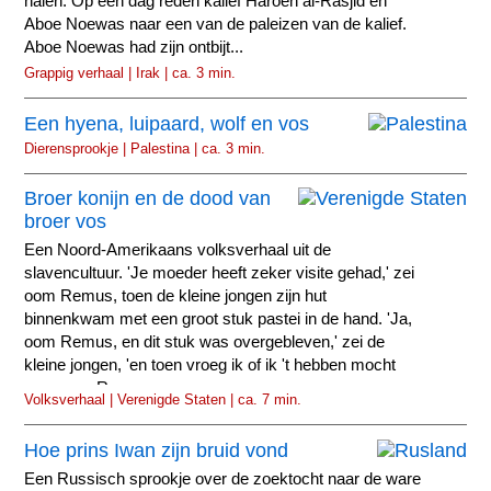
halen. Op een dag reden kalief Haroen al-Rasjid en
Aboe Noewas naar een van de paleizen van de kalief.
Aboe Noewas had zijn ontbijt...
Grappig verhaal | Irak | ca. 3 min.
Een hyena, luipaard, wolf en vos
Dierensprookje | Palestina | ca. 3 min.
Broer konijn en de dood van
broer vos
Een Noord-Amerikaans volksverhaal uit de
slavencultuur. 'Je moeder heeft zeker visite gehad,' zei
oom Remus, toen de kleine jongen zijn hut
binnenkwam met een groot stuk pastei in de hand. 'Ja,
oom Remus, en dit stuk was overgebleven,' zei de
kleine jongen, 'en toen vroeg ik of ik 't hebben mocht
voor oom Remus.
Volksverhaal | Verenigde Staten | ca. 7 min.
Hoe prins Iwan zijn bruid vond
Een Russisch sprookje over de zoektocht naar de ware