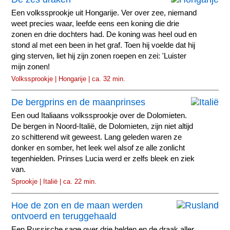
Een volkssprookje uit Hongarije. Ver over zee, niemand
weet precies waar, leefde eens een koning die drie
zonen en drie dochters had. De koning was heel oud en
stond al met een been in het graf. Toen hij voelde dat hij
ging sterven, liet hij zijn zonen roepen en zei: 'Luister
mijn zonen!
Volkssprookje | Hongarije | ca. 32 min.
De bergprins en de maanprinses
Een oud Italiaans volkssprookje over de Dolomieten.
De bergen in Noord-Italië, de Dolomieten, zijn niet altijd
zo schitterend wit geweest. Lang geleden waren ze
donker en somber, het leek wel alsof ze alle zonlicht
tegenhielden. Prinses Lucia werd er zelfs bleek en ziek
van.
Sprookje | Italië | ca. 22 min.
Hoe de zon en de maan werden
ontvoerd en teruggehaald
Een Russische sage over drie helden en de draak aller