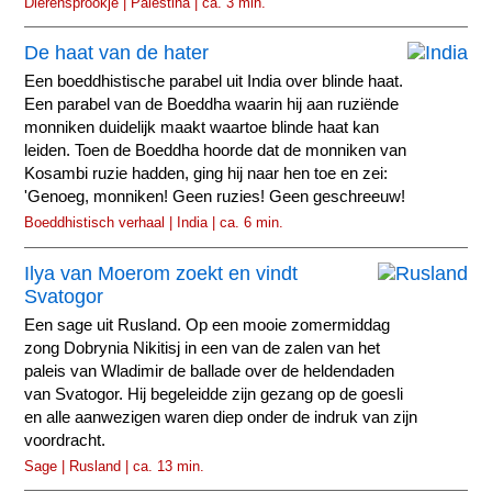
Dierensprookje | Palestina | ca. 3 min.
De haat van de hater
Een boeddhistische parabel uit India over blinde haat.
Een parabel van de Boeddha waarin hij aan ruziënde
monniken duidelijk maakt waartoe blinde haat kan
leiden. Toen de Boeddha hoorde dat de monniken van
Kosambi ruzie hadden, ging hij naar hen toe en zei:
'Genoeg, monniken! Geen ruzies! Geen geschreeuw!
Boeddhistisch verhaal | India | ca. 6 min.
Ilya van Moerom zoekt en vindt
Svatogor
Een sage uit Rusland. Op een mooie zomermiddag
zong Dobrynia Nikitisj in een van de zalen van het
paleis van Wladimir de ballade over de heldendaden
van Svatogor. Hij begeleidde zijn gezang op de goesli
en alle aanwezigen waren diep onder de indruk van zijn
voordracht.
Sage | Rusland | ca. 13 min.