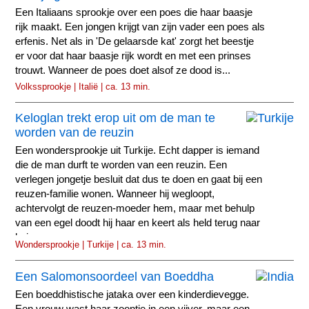
Een Italiaans sprookje over een poes die haar baasje
rijk maakt. Een jongen krijgt van zijn vader een poes als
erfenis. Net als in 'De gelaarsde kat' zorgt het beestje
er voor dat haar baasje rijk wordt en met een prinses
trouwt. Wanneer de poes doet alsof ze dood is...
Volkssprookje | Italië | ca. 13 min.
Keloglan trekt erop uit om de man te
worden van de reuzin
Een wondersprookje uit Turkije. Echt dapper is iemand
die de man durft te worden van een reuzin. Een
verlegen jongetje besluit dat dus te doen en gaat bij een
reuzen-familie wonen. Wanneer hij wegloopt,
achtervolgt de reuzen-moeder hem, maar met behulp
van een egel doodt hij haar en keert als held terug naar
huis.
Wondersprookje | Turkije | ca. 13 min.
Een Salomonsoordeel van Boeddha
Een boeddhistische jataka over een kinderdievegge.
Een vrouw wast haar zoontje in een vijver, maar een