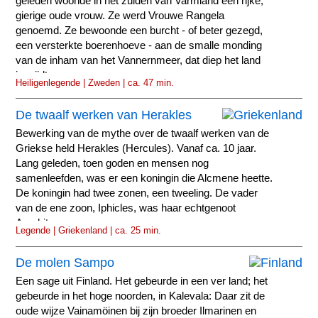
geleden woonde in het zuiden van Varmland een rijke,
gierige oude vrouw. Ze werd Vrouwe Rangela
genoemd. Ze bewoonde een burcht - of beter gezegd,
een versterkte boerenhoeve - aan de smalle monding
van de inham van het Vannernmeer, dat diep het land
insnijdt.
Heiligenlegende | Zweden | ca. 47 min.
De twaalf werken van Herakles
Bewerking van de mythe over de twaalf werken van de
Griekse held Herakles (Hercules). Vanaf ca. 10 jaar.
Lang geleden, toen goden en mensen nog
samenleefden, was er een koningin die Alcmene heette.
De koningin had twee zonen, een tweeling. De vader
van de ene zoon, Iphicles, was haar echtgenoot
Amphitryon.
Legende | Griekenland | ca. 25 min.
De molen Sampo
Een sage uit Finland. Het gebeurde in een ver land; het
gebeurde in het hoge noorden, in Kalevala: Daar zit de
oude wijze Vainamöinen bij zijn broeder Ilmarinen en