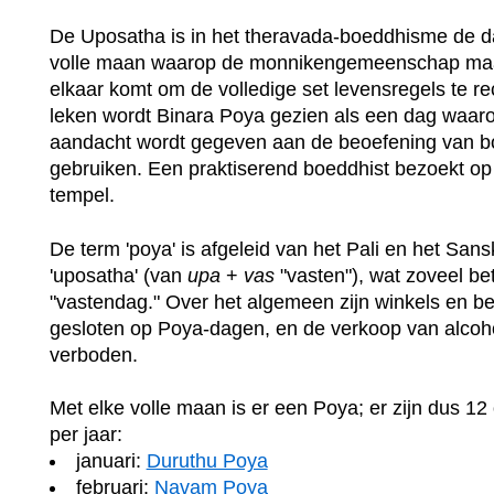
De Uposatha is in het theravada-boeddhisme de d
volle maan waarop de monnikengemeenschap maan
elkaar komt om de volledige set levensregels te re
leken wordt Binara Poya gezien als een dag waaro
aandacht wordt gegeven aan de beoefening van b
gebruiken. Een praktiserend boeddhist bezoekt o
tempel.
De term 'poya' is afgeleid van het Pali en het Sansk
'uposatha' (van
upa
+
vas
"vasten"), wat zoveel be
"vastendag." Over het algemeen zijn winkels en be
gesloten op Poya-dagen, en de verkoop van alcoho
verboden.
Met elke volle maan is er een Poya; er zijn dus 12
per jaar:
januari:
Duruthu Poya
februari:
Navam Poya