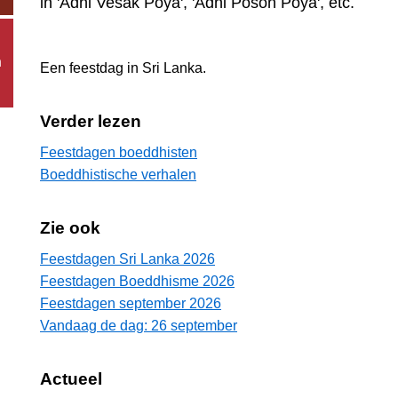
in 'Adhi Vesak Poya', 'Adhi Poson Poya', etc.
n
Een feestdag in
Sri Lanka
.
Verder lezen
Feestdagen boeddhisten
Boeddhistische verhalen
Zie ook
Feestdagen Sri Lanka 2026
Feestdagen Boeddhisme 2026
Feestdagen september 2026
Vandaag de dag: 26 september
Actueel