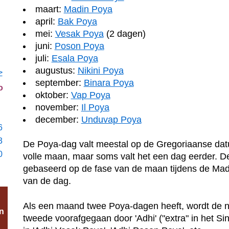
maart:
Madin Poya
april:
Bak Poya
mei:
Vesak Poya
(2 dagen)
juni:
Poson Poya
juli:
Esala Poya
augustus:
Nikini Poya
>
september:
Binara Poya
o
oktober:
Vap Poya
november:
Il Poya
december:
Unduvap Poya
6
3
De Poya-dag valt meestal op de Gregoriaanse da
0
volle maan, maar soms valt het een dag eerder. D
gebaseerd op de fase van de maan tijdens de Mad
van de dag.
Als een maand twee Poya-dagen heeft, wordt de 
n
tweede voorafgegaan door 'Adhi' ("extra" in het Si