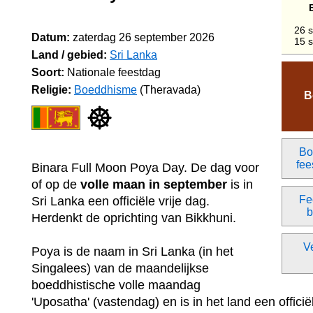
26 
Datum:
zaterdag 26 september 2026
15 
Land / gebied:
Sri Lanka
Soort:
Nationale feestdag
Religie:
Boeddhisme
(Theravada)
B
Bo
fee
Binara Full Moon Poya Day. De dag voor
of op de
volle maan in september
is in
Fe
Sri Lanka een officiële vrije dag.
b
Herdenkt de oprichting van Bikkhuni.
V
Poya is de naam in Sri Lanka (in het
Singalees) van de maandelijkse
boeddhistische volle maandag
'Uposatha' (vastendag) en is in het land een officiël