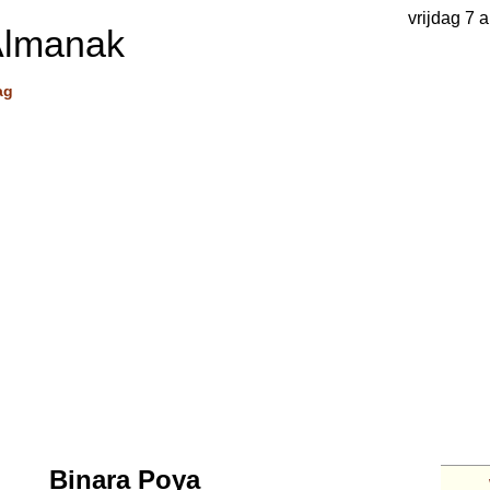
vrijdag 7 
Almanak
ag
Binara Poya