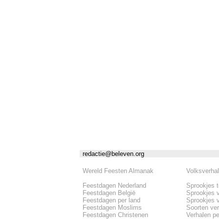
redactie@beleven.org
Wereld Feesten Almanak
Volksverha
Feestdagen Nederland
Sprookjes 
Feestdagen België
Sprookjes 
Feestdagen per land
Sprookjes 
Feestdagen Moslims
Soorten ve
Feestdagen Christenen
Verhalen pe