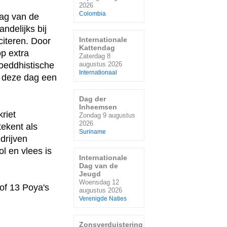
2026
Colombia
ag van de
delijks bij
Internationale
citeren. Door
Kattendag
p extra
Zaterdag 8
oeddhistische
augustus 2026
Internationaal
p deze dag een
Dag der
Inheemsen
riet
Zondag 9 augustus
2026
tekent als
Suriname
drijven
l en vlees is
Internationale
Dag van de
Jeugd
Woensdag 12
 of 13 Poya's
augustus 2026
Verenigde Naties
Zonsverduistering