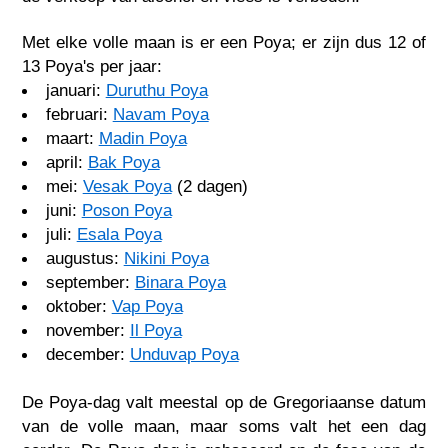
Met elke volle maan is er een Poya; er zijn dus 12 of
13 Poya's per jaar:
januari:
Duruthu Poya
februari:
Navam Poya
maart:
Madin Poya
april:
Bak Poya
mei:
Vesak Poya
(2 dagen)
juni:
Poson Poya
juli:
Esala Poya
augustus:
Nikini Poya
september:
Binara Poya
oktober:
Vap Poya
november:
Il Poya
december:
Unduvap Poya
De Poya-dag valt meestal op de Gregoriaanse datum
van de volle maan, maar soms valt het een dag