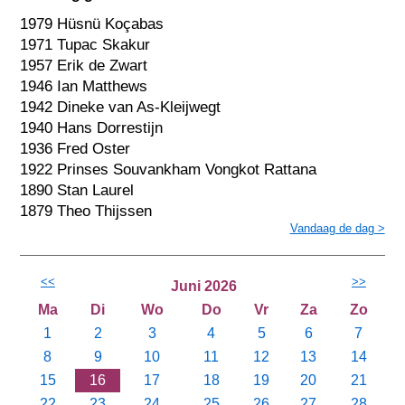
1979 Hüsnü Koçabas
1971 Tupac Skakur
1957 Erik de Zwart
1946 Ian Matthews
1942 Dineke van As-Kleijwegt
1940 Hans Dorrestijn
1936 Fred Oster
1922 Prinses Souvankham Vongkot Rattana
1890 Stan Laurel
1879 Theo Thijssen
Vandaag de dag >
<<
>>
Juni 2026
Ma
Di
Wo
Do
Vr
Za
Zo
1
2
3
4
5
6
7
8
9
10
11
12
13
14
15
16
17
18
19
20
21
22
23
24
25
26
27
28