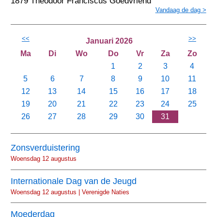
1879 Theodoor Franciscus Goedvriend
Vandaag de dag >
<<
>>
Januari 2026
Ma
Di
Wo
Do
Vr
Za
Zo
1
2
3
4
5
6
7
8
9
10
11
12
13
14
15
16
17
18
19
20
21
22
23
24
25
26
27
28
29
30
31
Zonsverduistering
Woensdag 12 augustus
Internationale Dag van de Jeugd
Woensdag 12 augustus | Verenigde Naties
Moederdag