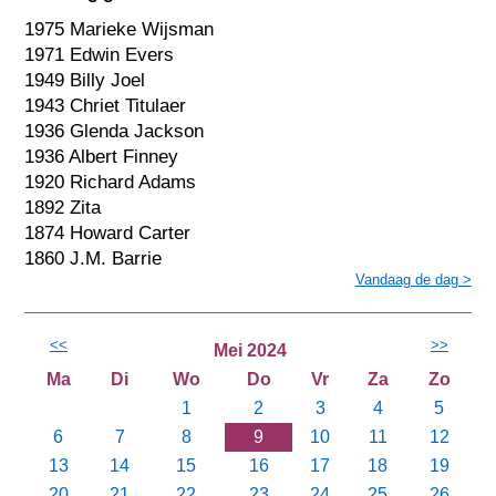
1975 Marieke Wijsman
1971 Edwin Evers
1949 Billy Joel
1943 Chriet Titulaer
1936 Glenda Jackson
1936 Albert Finney
1920 Richard Adams
1892 Zita
1874 Howard Carter
1860 J.M. Barrie
Vandaag de dag >
<<
>>
Mei 2024
Ma
Di
Wo
Do
Vr
Za
Zo
1
2
3
4
5
6
7
8
9
10
11
12
13
14
15
16
17
18
19
20
21
22
23
24
25
26