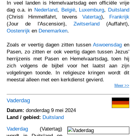
In veel landen is Hemelvaartsdag een officiële vrije
dag o.a. in
Nederland
,
België
,
Luxemburg
,
Duitsland
(Christi Himmelfahrt, tevens
Vatertag
),
Frankrijk
(Jour de l'Ascension),
Zwitserland
(Auffahrt),
Oostenrijk
en
Denemarken
.
Zoals er veertig dagen zitten tussen
Aswoensdag
en
Pasen, zo zitten er ook veertig dagen tussen Jezus'
herrijzenis met Pasen en Hemelvaartsdag, toen hij
zich volgens de bijbel voor het laatst aan zijn
volgelingen toonde. In religieuze kringen wordt dit
meestal alleen met een kerkdienst gevierd.
Meer >>
Vaderdag
Datum:
donderdag 9 mei 2024
Land / gebied:
Duitsland
Vaderdag
(Vatertag)
wordt in Duitsland op