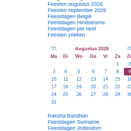
Feesten augustus 2026
Feesten september 2026
Feestdagen België
Feestdagen Hindoeïsme
Feestdagen per land
Feesten zoeken
<<
>
Augustus 2026
Ma
Di
Wo
Do
Vr
Za
Z
1
2
3
4
5
6
7
8
9
10
11
12
13
14
15
1
17
18
19
20
21
22
2
24
25
26
27
28
29
3
31
Raksha Bandhan
Feestdagen Suriname
Feestdagen Jodendom