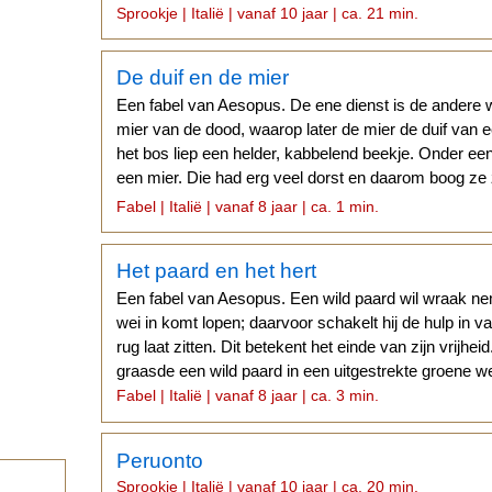
naar Italië.
Sprookje | Italië | vanaf 10 jaar | ca. 21 min.
De duif en de mier
Een fabel van Aesopus. De ene dienst is de andere w
mier van de dood, waarop later de mier de duif van 
het bos liep een helder, kabbelend beekje. Onder een
een mier. Die had erg veel dorst en daarom boog ze
drinken.
Fabel | Italië | vanaf 8 jaar | ca. 1 min.
Het paard en het hert
Een fabel van Aesopus. Een wild paard wil wraak nem
wei in komt lopen; daarvoor schakelt hij de hulp in va
rug laat zitten. Dit betekent het einde van zijn vrijh
graasde een wild paard in een uitgestrekte groene w
Fabel | Italië | vanaf 8 jaar | ca. 3 min.
Peruonto
Sprookje | Italië | vanaf 10 jaar | ca. 20 min.