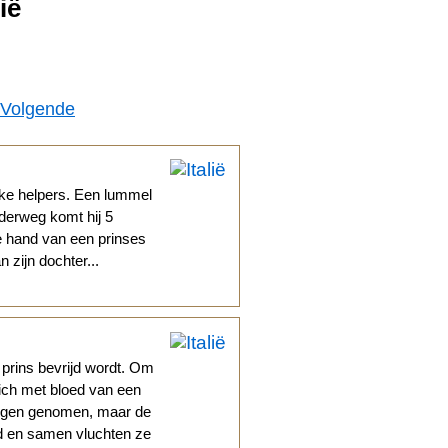
ië
Volgende
jke helpers. Een lummel
nderweg komt hij 5
e hand van een prinses
 zijn dochter...
 prins bevrijd wordt. Om
ich met bloed van een
angen genomen, maar de
fd en samen vluchten ze