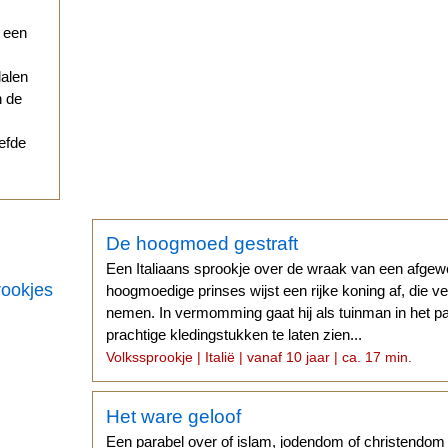
r een
dalen
n de
iefde
De hoogmoed gestraft
Een Italiaans sprookje over de wraak van een afge
rookjes
hoogmoedige prinses wijst een rijke koning af, die v
nemen. In vermomming gaat hij als tuinman in het pa
prachtige kledingstukken te laten zien...
Volkssprookje | Italië | vanaf 10 jaar | ca. 17 min.
Het ware geloof
Een parabel over of islam, jodendom of christendom 