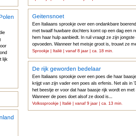
Geitensnoet
Een Italiaans sprookje over een ondankbare boeren
s
met twaalf huwbare dochters komt op een dag een r
die
hem haar hulp aanbiedt. In ruil vraagt ze zijn jongste
g
opvoeden. Wanneer het meisje groot is, trouwt ze m
voor
Sprookje | Italië | vanaf 8 jaar | ca. 18 min.
vond
 lijk
De rijk geworden bedelaar
Een Italiaans sprookje over een poes die haar baasj
krijgt van zijn vader een poes als erfenis. Net als in 
het beestje er voor dat haar baasje rijk wordt en met
Wanneer de poes doet alsof ze dood is...
Volkssprookje | Italië | vanaf 9 jaar | ca. 13 min.