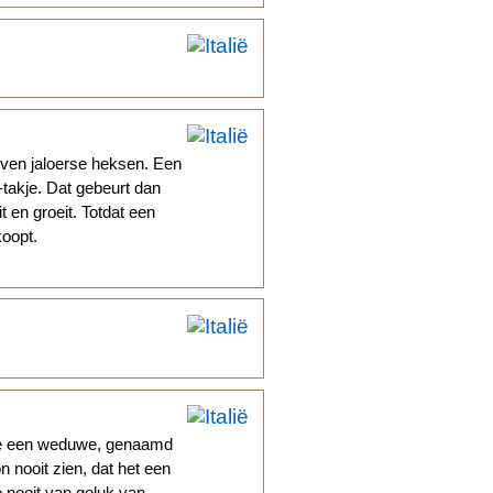
even jaloerse heksen. Een
-takje. Dat gebeurt dan
 en groeit. Totdat een
koopt.
nise een weduwe, genaamd
n nooit zien, dat het een
e nooit van geluk van