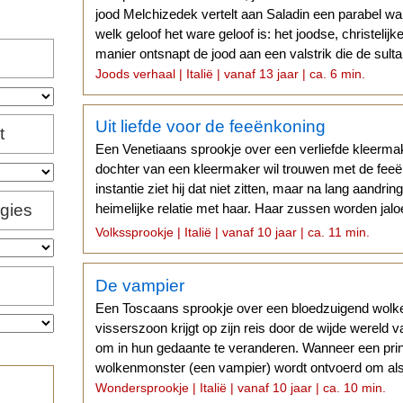
jood Melchizedek vertelt aan Saladin een parabel 
welk geloof het ware geloof is: het joodse, christelij
manier ontsnapt de jood aan een valstrik die de su
Joods verhaal | Italië | vanaf 13 jaar | ca. 6 min.
Uit liefde voor de feeënkoning
t
Een Venetiaans sprookje over een verliefde kleerma
dochter van een kleermaker wil trouwen met de feeë
instantie ziet hij dat niet zitten, maar na lang aandrin
igies
heimelijke relatie met haar. Haar zussen worden jal
nachtelijke ontmoetingen.
Volkssprookje | Italië | vanaf 10 jaar | ca. 11 min.
De vampier
Een Toscaans sprookje over een bloedzuigend wolk
visserszoon krijgt op zijn reis door de wijde wereld v
om in hun gedaante te veranderen. Wanneer een pri
wolkenmonster (een vampier) wordt ontvoerd om als 
Wondersprookje | Italië | vanaf 10 jaar | ca. 10 min.