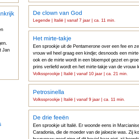
De clown van God
Legende | Italië | vanaf 7 jaar | ca. 11 min.
en
Het mirte-takje
gen.
Een sprookje uit de Pentamerone over een fee en z
t Jan
vrouw wil heel graag een kindje; desnoods een mirte
ook en de mirte wordt in een bloempot gezet en groeit
.
prins verliefd wordt en het mirte-takje van de vrouw 
Volkssprookje | Italië | vanaf 10 jaar | ca. 21 min.
Petrosinella
Volkssprookje | Italië | vanaf 9 jaar | ca. 11 min.
De drie feeën
s
Een sprookje uit Italië. Er woonde eens in Marcia
Caradonia, die de moeder van de jaloezie was. Zij ko
buurvrouw goed ging of dit beviel haar niet, zij hoord