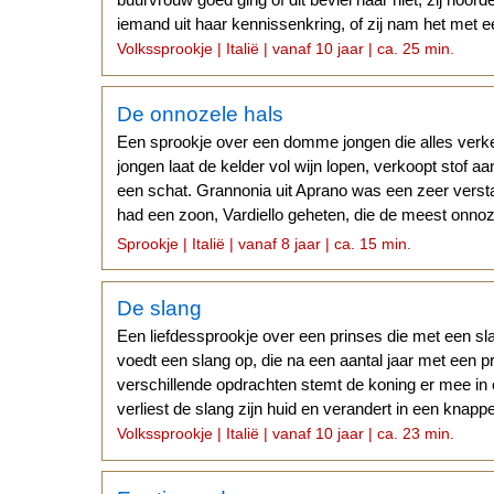
iemand uit haar kennissenkring, of zij nam het met e
Volkssprookje | Italië | vanaf 10 jaar | ca. 25 min.
De onnozele hals
Een sprookje over een domme jongen die alles ver
jongen laat de kelder vol wijn lopen, verkoopt stof a
een schat. Grannonia uit Aprano was een zeer verst
had een zoon, Vardiello geheten, die de meest onnoze
was.
Sprookje | Italië | vanaf 8 jaar | ca. 15 min.
De slang
Een liefdessprookje over een prinses die met een sl
voedt een slang op, die na een aantal jaar met een p
verschillende opdrachten stemt de koning er mee in 
verliest de slang zijn huid en verandert in een knappe
Volkssprookje | Italië | vanaf 10 jaar | ca. 23 min.