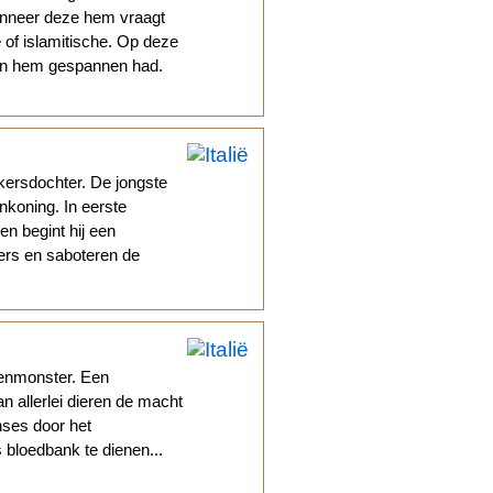
wanneer deze hem vraagt
ke of islamitische. Op deze
ltan hem gespannen had.
kersdochter. De jongste
nkoning. In eerste
gen begint hij een
oers en saboteren de
enmonster. Een
an allerlei dieren de macht
nses door het
bloedbank te dienen...