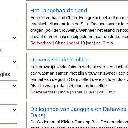
Het Langebaardenland
Een reisverhaal uit China. Een gezant belandt door 
mythisch eilandenrijk in de Stille Oceaan, waar all
dragen (ook de vrouwen). Wanneer het eiland in noo
gezant er voor hulp op uitgestuurd naar de drakenko
Reisverhaal | China | vanaf 10 jaar | ca. 6 min.
t
De verwisselde hoofden
Een gruwelijk hindoeïstisch verhaal over een dubbe
een wasman samen met zijn vrouw en zwager een b
igies
tempel van de godin Gauri, offert deze zichzelf door 
Als zijn zwager dat ziet, doet hij hetzelfde.
Griezelverhaal | India | vanaf 11 jaar | ca. 7 min.
De legende van Janggala en Dahawati (
Dans)
De Godogan- of Kikker-Dans op Bali. De oeroude oo