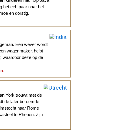
een kinderen had. Op Java
g het echtpaar naar het
moe en dorstig.
jongeman. Een wever wordt
, een wagenmaker, helpt
r, waardoor deze op de
in.
van York trouwt met de
dt de later beroemde
grimstocht naar Rome
kasteel te Rhenen. Zijn