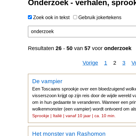
Onderzoek - verhalen, sproo
Zoek ook in tekst
Gebruik jokertekens
Resultaten
26
-
50
van
57
voor
onderzoek
Vorige
1
2
3
V
De vampier
Een Toscaans sprookje over een bloedzuigend wolk
visserszoon krijgt op zijn reis door de wijde wereld v
om in hun gedaante te veranderen. Wanneer een pri
wolkenmonster (een vampier) wordt ontvoerd om als 
Sprookje | Italië | vanaf 10 jaar | ca. 10 min.
Het monster van Rashomon