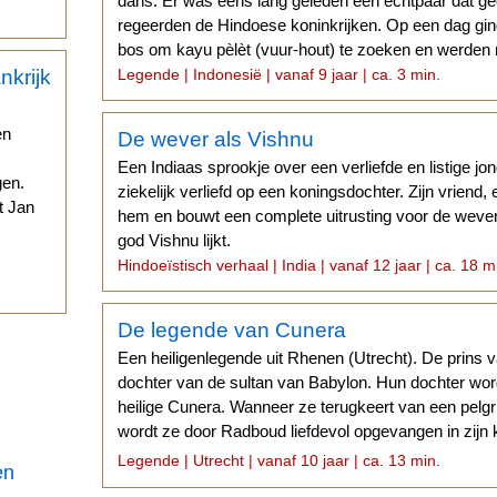
dans. Er was eens lang geleden een echtpaar dat g
regeerden de Hindoese koninkrijken. Op een dag gin
bos om kayu pèlèt (vuur-hout) te zoeken en werden 
Legende | Indonesië | vanaf 9 jaar | ca. 3 min.
en
De wever als Vishnu
Een Indiaas sprookje over een verliefde en listige 
gen.
ziekelijk verliefd op een koningsdochter. Zijn vriend
t Jan
hem en bouwt een complete uitrusting voor de weve
god Vishnu lijkt.
.
Hindoeïstisch verhaal | India | vanaf 12 jaar | ca. 18 m
De legende van Cunera
Een heiligenlegende uit Rhenen (Utrecht). De prins 
dochter van de sultan van Babylon. Hun dochter wor
heilige Cunera. Wanneer ze terugkeert van een pel
wordt ze door Radboud liefdevol opgevangen in zijn 
vrouw is echter jaloers...
Legende | Utrecht | vanaf 10 jaar | ca. 13 min.
en