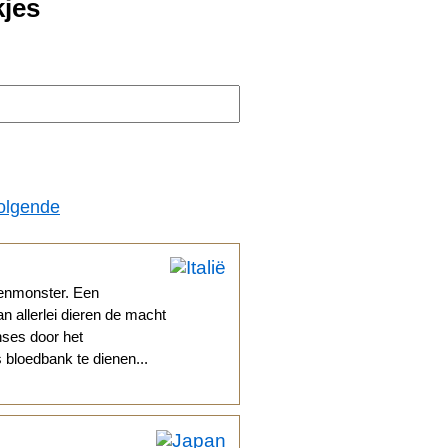
kjes
olgende
enmonster. Een
an allerlei dieren de macht
nses door het
bloedbank te dienen...