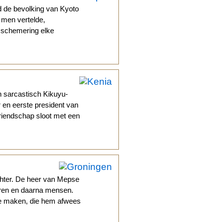
rd de bevolking van Kyoto
 men vertelde,
e schemering elke
 sarcastisch Kikuyu-
r en eerste president van
vriendschap sloot met een
hter. De heer van Mepse
ieren en daarna mensen.
jne maken, die hem afwees