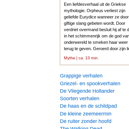
Een liefdesverhaal uit de Griekse
mythologie. Orpheus verliest zijn
geliefde Eurydice wanneer ze doo
giftige slang gebeten wordt. Door
verdriet overmand besluit hij af te 
in het schimmenrijk om de god va
onderwereld te smeken haar weer
terug te geven. Geroerd door zijn l
stemt Hades daarmee in.
Mythe | ca. 13 min.
Grappige verhalen
Griezel- en spookverhalen
De Vliegende Hollander
Soorten verhalen
De haas en de schildpad
De kleine zeemeermin
De ruiter zonder hoofd
The Walking Dead