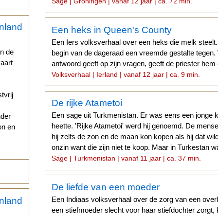
Sage | Groningen | vanaf 12 jaar | ca. 72 min.
Een heks in Queen's County
Een Iers volksverhaal over een heks die melk steelt.
en de
begin van de dageraad een vreemde gestalte tegen
aart
antwoord geeft op zijn vragen, geeft de priester he
Volksverhaal | Ierland | vanaf 12 jaar | ca. 9 min.
tvrij
De rijke Atametoi
Een sage uit Turkmenistan. Er was eens een jonge 
nder
heette. 'Rijke Atametoi' werd hij genoemd. De mens
on en
hij zelfs de zon en de maan kon kopen als hij dat wil
onzin want die zijn niet te koop. Maar in Turkestan w
Sage | Turkmenistan | vanaf 11 jaar | ca. 37 min.
De liefde van een moeder
Een Indiaas volksverhaal over de zorg van een ove
een stiefmoeder slecht voor haar stiefdochter zorgt