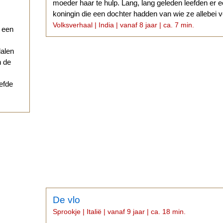
moeder haar te hulp. Lang, lang geleden leefden er 
koningin die een dochter hadden van wie ze allebei v
Volksverhaal | India | vanaf 8 jaar | ca. 7 min.
r een
dalen
n de
iefde
De vlo
Sprookje | Italië | vanaf 9 jaar | ca. 18 min.