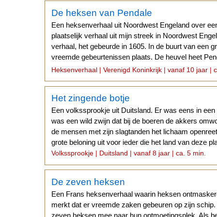
De heksen van Pendale
Een heksenverhaal uit Noordwest Engeland over een
plaatselijk verhaal uit mijn streek in Noordwest Enge
verhaal, het gebeurde in 1605. In de buurt van een 
vreemde gebeurtenissen plaats. De heuvel heet Pend
van het Pennine-gebergte.
Heksenverhaal | Verenigd Koninkrijk | vanaf 10 jaar | c
Het zingende botje
Een volkssprookje uit Duitsland. Er was eens in een 
was een wild zwijn dat bij de boeren de akkers omw
de mensen met zijn slagtanden het lichaam openreet
grote beloning uit voor ieder die het land van deze pl
Volkssprookje | Duitsland | vanaf 8 jaar | ca. 5 min.
De zeven heksen
Een Frans heksenverhaal waarin heksen ontmasker
merkt dat er vreemde zaken gebeuren op zijn schip.
zeven heksen mee naar hun ontmoetingsplek. Als be