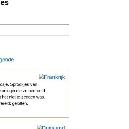
jes
lgende
oosje. Sprookjes van
oningin die zo bedroefd
 het niet te zeggen was.
ereld; geloften,