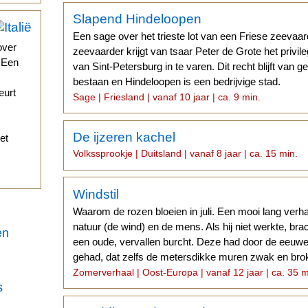
Slapend Hindeloopen
Een sage over het trieste lot van een Friese zeevaa
over
zeevaarder krijgt van tsaar Peter de Grote het privil
. Een
van Sint-Petersburg in te varen. Dit recht blijft van g
bestaan en Hindeloopen is een bedrijvige stad.
eurt
Sage | Friesland | vanaf 10 jaar | ca. 9 min.
De ijzeren kachel
et
Volkssprookje | Duitsland | vanaf 8 jaar | ca. 15 min.
Windstil
Waarom de rozen bloeien in juli. Een mooi lang verha
natuur (de wind) en de mens. Als hij niet werkte, brach
en
een oude, vervallen burcht. Deze had door de eeuwen
gehad, dat zelfs de metersdikke muren zwak en bro
Zomerverhaal | Oost-Europa | vanaf 12 jaar | ca. 35 m
s