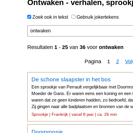
Ontwaken - verhalen, sprook
Zoek ook in tekst
Gebruik jokertekens
Resultaten
1
-
25
van
36
voor
ontwaken
Pagina 1
2
Vo
De schone slaapster in het bos
Een sprookje van Perrault vergelijkbaar met Doornr
Moeder de Gans. Er waren eens een koning en een k
waren dat ze geen kinderen hadden, zo bedroefd, dat
Zij gingen naar alle badplaatsen en bronnen van de w
bedevaarten...
Sprookje | Frankrijk | vanaf 8 jaar | ca. 26 min.
Doornroosje