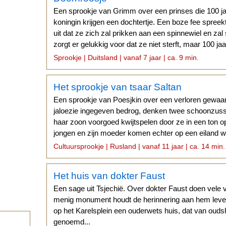
Een sprookje van Grimm over een prinses die 100 ja
koningin krijgen een dochtertje. Een boze fee spreek
uit dat ze zich zal prikken aan een spinnewiel en za
zorgt er gelukkig voor dat ze niet sterft, maar 100 jaa
gebeurt...
Sprookje | Duitsland | vanaf 7 jaar | ca. 9 min.
Het sprookje van tsaar Saltan
Een sprookje van Poesjkin over een verloren gewaa
jaloezie ingegeven bedrog, denken twee schoonzuss
haar zoon voorgoed kwijtspelen door ze in een ton op
jongen en zijn moeder komen echter op een eiland 
woont.
Cultuursprookje | Rusland | vanaf 11 jaar | ca. 14 min.
Het huis van dokter Faust
Een sage uit Tsjechië. Over dokter Faust doen vele 
menig monument houdt de herinnering aan hem leven
op het Karelsplein een ouderwets huis, dat van ouds
genoemd...