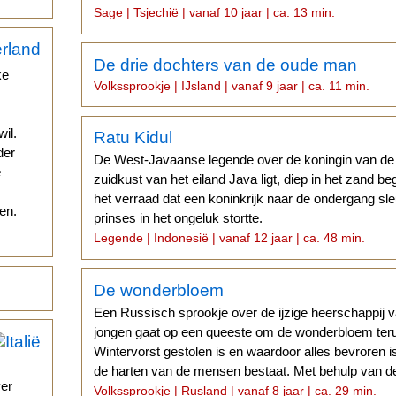
Sage | Tsjechië | vanaf 10 jaar | ca. 13 min.
De drie dochters van de oude man
ke
Volkssprookje | IJsland | vanaf 9 jaar | ca. 11 min.
il.
Ratu Kidul
der
De West-Javaanse legende over de koningin van de
e
zuidkust van het eiland Java ligt, diep in het zand b
het verraad dat een koninkrijk naar de ondergang sl
en.
prinses in het ongeluk stortte.
Legende | Indonesië | vanaf 12 jaar | ca. 48 min.
De wonderbloem
Een Russisch sprookje over de ijzige heerschappij 
jongen gaat op een queeste om de wonderbloem terug
Wintervorst gestolen is en waardoor alles bevroren is
de harten van de mensen bestaat. Met behulp van de
ver
Volkssprookje | Rusland | vanaf 8 jaar | ca. 29 min.