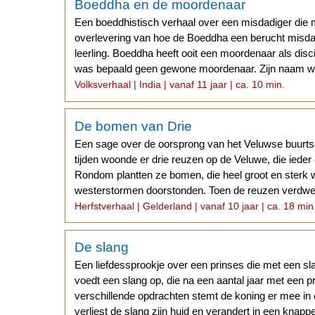
Boeddha en de moordenaar
Een boeddhistisch verhaal over een misdadiger die
overlevering van hoe de Boeddha een berucht misdad
leerling. Boeddha heeft ooit een moordenaar als disc
was bepaald geen gewone moordenaar. Zijn naam w
Volksverhaal | India | vanaf 11 jaar | ca. 10 min.
De bomen van Drie
Een sage over de oorsprong van het Veluwse buurtsc
tijden woonde er drie reuzen op de Veluwe, die iede
Rondom plantten ze bomen, die heel groot en sterk 
westerstormen doorstonden. Toen de reuzen verdwe
Herfstverhaal | Gelderland | vanaf 10 jaar | ca. 18 min
De slang
Een liefdessprookje over een prinses die met een sl
voedt een slang op, die na een aantal jaar met een p
verschillende opdrachten stemt de koning er mee in 
verliest de slang zijn huid en verandert in een knappe