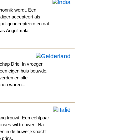
 monnik wordt. Een
iger accepteert als
ipel geaccepteerd en dat
as Angulimala.
hap Drie. In vroeger
r een eigen huis bouwde.
werden en alle
nen waren...
.
ang trouwt. Een echtpaar
rinses wil trouwen. Na
en in de huwelijksnacht
 prins.