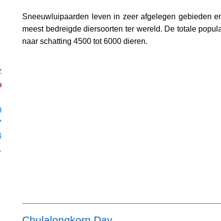
Sneeuwluipaarden leven in zeer afgelegen gebieden en
meest bedreigde diersoorten ter wereld. De totale populat
naar schatting 4500 tot 6000 dieren.
>
o
0
7
4
1
Chulalongkorn Day