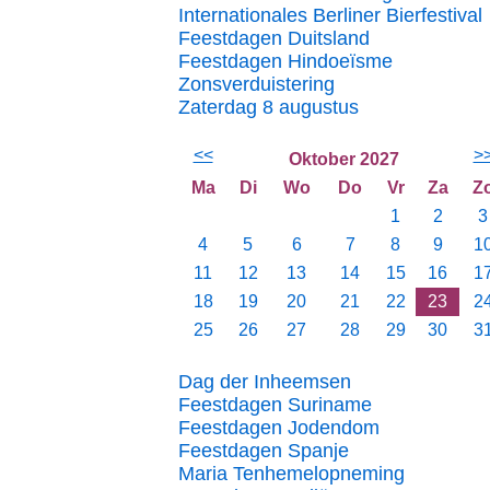
Internationales Berliner Bierfestival
Feestdagen Duitsland
Feestdagen Hindoeïsme
Zonsverduistering
Zaterdag 8 augustus
<<
>
Oktober 2027
Ma
Di
Wo
Do
Vr
Za
Z
1
2
3
4
5
6
7
8
9
1
11
12
13
14
15
16
1
18
19
20
21
22
23
2
25
26
27
28
29
30
3
Dag der Inheemsen
Feestdagen Suriname
Feestdagen Jodendom
Feestdagen Spanje
Maria Tenhemelopneming