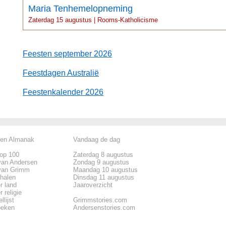
Maria Tenhemelopneming
Zaterdag 15 augustus | Rooms-Katholicisme
Feesten september 2026
Feestdagen Australië
Feestenkalender 2026
len Almanak
Vandaag de dag
top 100
Zaterdag 8 augustus
van Andersen
Zondag 9 augustus
van Grimm
Maandag 10 augustus
rhalen
Dinsdag 11 augustus
r land
Jaaroverzicht
 religie
llijst
Grimmstories.com
oeken
Andersenstories.com