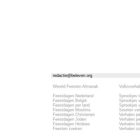
redactie@beleven.org
Wereld Feesten Almanak
Volksverha
Feestdagen Nederland
Sprookjes 
Feestdagen België
Sprookjes 
Feestdagen per land
Sprookjes 
Feestdagen Moslims
Soorten ve
Feestdagen Christenen
Verhalen pe
Feestdagen Joden
Verhalen per
Feestdagen Hindoes
Verhalen tite
Feesten zoeken
Verhalen z