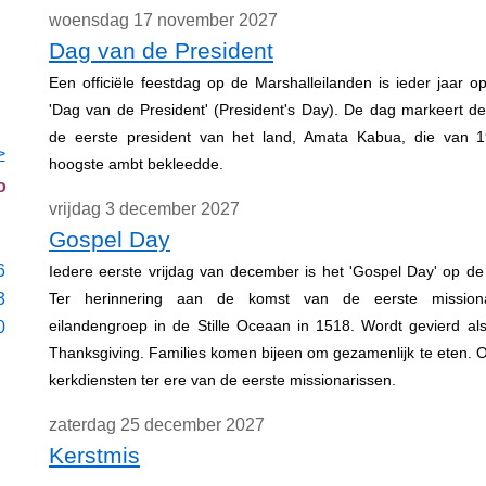
woensdag 17 november 2027
Dag van de President
Een officiële feestdag op de Marshalleilanden is ieder jaar
'Dag van de President' (President's Day). De dag markeert d
de eerste president van het land, Amata Kabua, die van 1
>
hoogste ambt bekleedde.
o
vrijdag 3 december 2027
Gospel Day
6
Iedere eerste vrijdag van december is het 'Gospel Day' op de
3
Ter herinnering aan de komst van de eerste mission
eilandengroep in de Stille Oceaan in 1518. Wordt gevierd al
0
Thanksgiving. Families komen bijeen om gezamenlijk te eten. Oo
kerkdiensten ter ere van de eerste missionarissen.
zaterdag 25 december 2027
Kerstmis