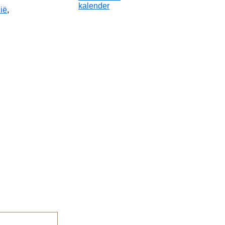
kalender
ië
,