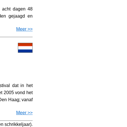
n acht dagen 48
rden gejaagd en
Meer >>
tival dat in het
et 2005 vond het
 Den Haag; vanaf
Meer >>
n schrikkeljaar).