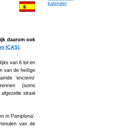
kalender
 kijk daarom ook
en (CAS)
.
ijks van 6 tot en
en van de heilige
amde 'encierro'
 rennen (soms
afgezette straat
en in Pamplona'.
 minuten van de