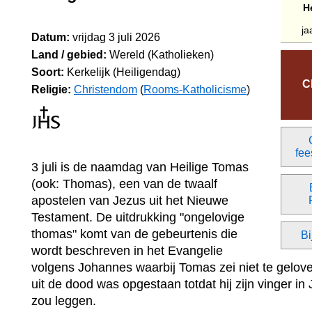
H
ja
Datum:
vrijdag 3 juli 2026
Land / gebied:
Wereld (Katholieken)
Soort:
Kerkelijk (Heiligendag)
C
Religie:
Christendom
(
Rooms-Katholicisme
)
fee
3 juli is de naamdag van Heilige Tomas
(ook: Thomas), een van de twaalf
apostelen van Jezus uit het Nieuwe
Testament. De uitdrukking "ongelovige
thomas" komt van de gebeurtenis die
Bi
wordt beschreven in het Evangelie
volgens Johannes waarbij Tomas zei niet te gelov
uit de dood was opgestaan totdat hij zijn vinger i
zou leggen.