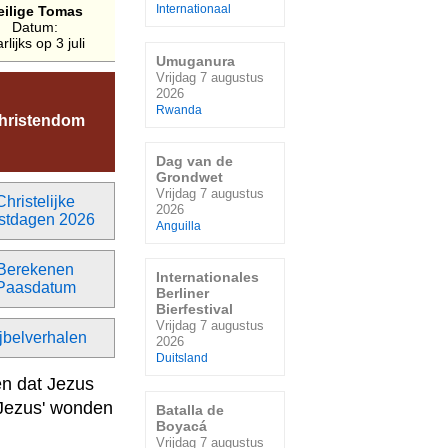
eilige Tomas
Internationaal
Datum:
arlijks op 3 juli
Umuganura
Vrijdag 7 augustus
2026
Rwanda
hristendom
Dag van de
Grondwet
Vrijdag 7 augustus
Christelijke
2026
stdagen 2026
Anguilla
Berekenen
Internationales
Paasdatum
Berliner
Bierfestival
Vrijdag 7 augustus
jbelverhalen
2026
Duitsland
en dat Jezus
n Jezus' wonden
Batalla de
Boyacá
Vrijdag 7 augustus