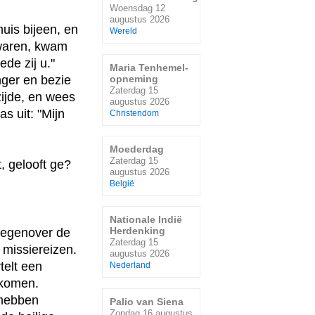
Woensdag 12
augustus 2026
huis bijeen, en
Wereld
 waren, kwam
de zij u."
Maria Tenhemel-
nger en bezie
opneming
Zaterdag 15
zijde, en wees
augustus 2026
s uit: "Mijn
Christendom
Moederdag
Zaterdag 15
, gelooft ge?
augustus 2026
België
Nationale Indië
Herdenking
 tegenover de
Zaterdag 15
n missiereizen.
augustus 2026
telt een
Nederland
ekomen.
 hebben
Palio van Siena
Zondag 16 augustus