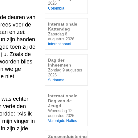
2026
Colombia
 de deuren van
Internationale
 vrees voor de
Kattendag
an en zei:
Zaterdag 8
hun zijn handen
augustus 2026
Internationaal
gde toen zij de
j u. Zoals de
Dag der
woorden blies
Inheemsen
an wie ge
Zondag 9 augustus
2026
e niet
Suriname
Internationale
 was echter
Dag van de
n vertelden
Jeugd
Woensdag 12
rdde: "Als ik
augustus 2026
 mijn vinger in
Verenigde Naties
n zijn zijde
Zonsverduistering