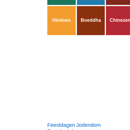
Hindoes
Boeddha
Chineze
Feestdagen Jodendom