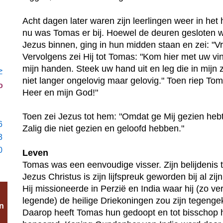
Acht dagen later waren zijn leerlingen weer in het 
nu was Tomas er bij. Hoewel de deuren gesloten
Jezus binnen, ging in hun midden staan en zei: "Vre
Vervolgens zei Hij tot Tomas: "Kom hier met uw vi
mijn handen. Steek uw hand uit en leg die in mijn 
>
niet langer ongelovig maar gelovig." Toen riep Toma
o
Heer en mijn God!"
Toen zei Jezus tot hem: "Omdat ge Mij gezien hebt
6
Zalig die niet gezien en geloofd hebben."
3
0
Leven
Tomas was een eenvoudige visser. Zijn belijdenis
Jezus Christus is zijn lijfspreuk geworden bij al zij
Hij missioneerde in Perzië en India waar hij (zo ver
legende) de heilige Driekoningen zou zijn tegeng
n
Daarop heeft Tomas hun gedoopt en tot bisschop